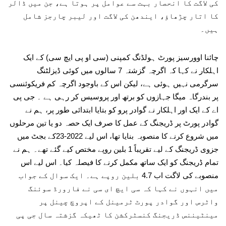
کی لاگت کا انحصار بہت سے عوامل پر ہوتا ہے، جن میں ڈالر
کا اتار چڑھاؤ، ایندھن کی لاگت اور لیبر چارجز شامل
ہیں۔
چائنا اوورسیز پورٹ ہولڈنگ کمپنی (سی او پی ایچ سی) کے ایک
اہلکار نے کہا کہ اگرچہ گزشتہ 7 سالوں میں کوئی ڈیزلٹنگ
سرگرمی نہیں ہوئی ہے، لیکن اس کے باوجود اگرچہ کم فریکوئنسی
پر بندرگاہ میگا جہازوں کو برتھ اور پروسیس کر رہی ہے ۔ جی پی
اے کے ایک اور اہلکار نے گوادر پرو کو بتایا ابتدائی طور پر، ہم نے
گوادر پورٹ پر ڈریجنگ کے عمل کا صرف ایک حصہ دو یا تین مرحلوں
میں شروع کرنے کا منصوبہ بنایا تھا، اس لیے 2022-23کے بجٹ میں
جزوی ڈریجنگ کے لیے تقریباً 1 بلین روپے مختص کیے گئے تھے۔ ہم نے
تمام ڈریجنگ کو ایک ساتھ مکمل کرنے کا فیصلہ کیا۔ اس لیے اس
منصوبے کی لاگت اب 4.7 بلین روپے ہے۔ ایک سوال کے جواب
میں انہوں نے کہا کہ سی ایچ ای سی نے فارورڈ سوئنگ
واٹرس اور گوادر پورٹ ٹرمینل کے اپروچ چینل پر
مینٹیننس ڈریجنگ کنسٹرکشن کا ٹھیکہ گزشتہ سال جی پی