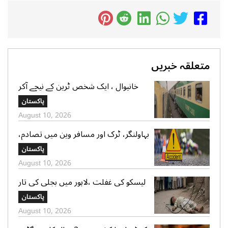
متعلقہ خبریں
خانیوال ، ایک شخص ٹرین کے نیچے آکر
جابحق
پاکستان
August 10, 2026
بہاولنگر، ٹرک اور مسافر وین میں تصادم،
ایک شخص جاں بحق، 2 افرادشدید
پاکستان
زخمی،
August 10, 2026
لیسکو کی غفلت ،لاہور میں بجلی کی تار
سے چپک کر 5 سالہ بچہ جاں بحق
پاکستان
August 10, 2026