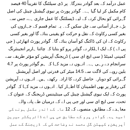
عمل درآمد کے بعد گوادر بندرگاہ پر ڈی سیلٹنگ کا تقریباً 40 فیصد
کام مکمل کر لیا گیا ہے۔ گوادر پورٹ پر نیوی گیشنل چینل کی اصل
گہرائی کو بحال کرنے کے لیے ڈیسلٹنگ کا عمل جاری ہے، جس سے
بڑے جہاز آسانی سے چل سکیں گے۔ یہ تمام قسم کے جہازوں کی
بغیر کسی رکاوٹ کے نقل و حرکت کو یقینی بنائے گا اور بغیر کسی
رکاوٹ کے ان کی ڈاکنگ کو آسان بنائے گا۔ گوادر پورٹ اتھارٹی ( جی
پی اے ) کے ایک اہلکار نے گوادر پرو کو بتایا کہ چائنا ہاربر انجینئرنگ
کمپنی لمیٹڈ ( سی ایچ ای سی ) ڈریجنگ آپریشن کو مؤثر طریقے سے
سرانجام دے رہی ہے۔ انہوں نے مزید کہا کہ ہم گوادر پورٹ پر 4.7
بلین روپے کی لاگت سے 14.5 میٹر کی قدرتی اور اصل آپریشنل
گہرائی کو دوبارہ حاصل کرنے کا ارادہ رکھتے ہیں۔ انہوں نے آپریشن
کی رفتار پر بھی اطمینان کا اظہار کیا۔ انہوں نے مزید کہا کہ گوادر
پورٹ کے ایک نیوی گیشنل چینل کی مینٹیننس ڈریجنگ کے عنوان کے
تحت، سی ایچ ای سی اور جی پی اے کے درمیان طے پانے والے
معاہدے کے مطابق، منصوبے کے 12 ماہ کے اندر مکمل ہونے کی
امید ہے۔ گوادر پرو کے مطابق جی پی اے ڈائریکٹر میرین
آپریشن، کیپٹن گل محمد نے وضاحت کی کہ ڈریجنگ کے عمل