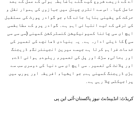
اے کے ذریعے شروع کیے گئے باضابطہ بولی کے عمل کے بعد
حاصل کیا۔ اس سے انٹری چینل میں جہازوں کی ہموار نقل و
حرکت کو یقینی بنایا جائے گا، جو گوادر پورٹ کی مستقبل
کی ترقی کے لیے انتہائی اہم ہے۔ گوادر پرو کے مطابقسی
ایچ ای سی چائنا کمیونیکیشن کنسٹرکشن کمپنی (سی سی سی
سی ) کا ذیلی ادارہ ہے۔ یہ بنیادی ڈھانچے کی تعمیر کی
خدمات فراہم کرتا ہے جیسے میرین انجینئرنگ، ڈریجنگ
اور بحالی، سڑک اور پل کی تعمیر، ریلوے، ہوائی اڈے،
اور پلانٹ کی تعمیر۔ سی ایچ ای سی دنیا کی دوسری سب سے
بڑی ڈریجنگ کمپنی ہے، جو ایشیا، افریقہ اور یورپ میں
پراجیکٹس چلا رہی ہے۔
کریڈٹ: انڈیپنڈنٹ نیوز پاکستان-آئی این پی