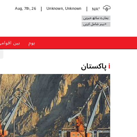
c
Aug, 7th, 26
Unknown, Unknown
N/A
|
|
ہمارے ساتھ خبریں
+بینر شامل کریں
ہوم
بین اقوام
i
پاکستان