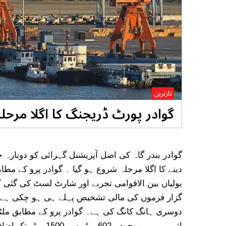
تازترین
گوادر پورٹ ڈریجنگ کا اگلا مرحل
گوادر بندر گاہ کی اصل آپریشنل گہرائی کو دوبار
دینے کا اگلا مرحلہ شروع ہو گیا ۔ گوادر پرو کے مط
بولیاں بین الاقوامی تجربے اور شارٹ لسٹ کی گئی ک
گزار فرموں کی مالی تشخیص پہلے ہی ہو چکی ہے۔ صر
دوسری ہانگ کانگ کی ہے۔ گوادر پرو کے مطابق ملٹی 
اثر ہے۔ یہ موجودہ 2