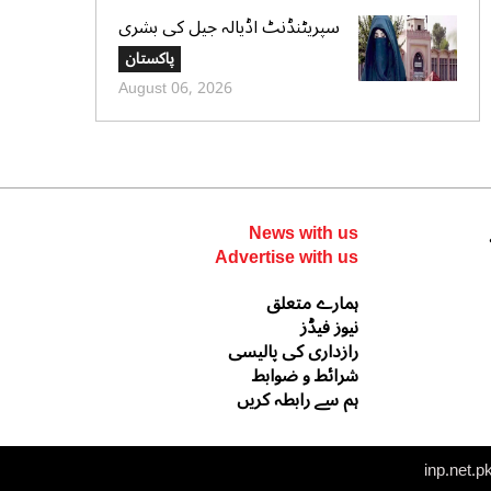
سپریٹنڈنٹ اڈیالہ جیل کی بشری
بی بی کی قیدِ تنہائی اور امتیازی
پاکستان
سلوک کے الزامات کی تردید،
August 06, 2026
تحریری جواب جمع کرادیا
News with us
Advertise with us
ہمارے متعلق
نیوز فیڈز
رازداری کی پالیسی
شرائط و ضوابط
ہم سے رابطہ کریں