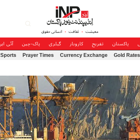
معیشت
ثقافت
انسانی حقوق
ی
پاکستان
تفریح
کاروبار
گیلری
پاک-چین
آئی ای
Sports
Prayer Times
Currency Exchange
Gold Rates