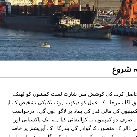
ہ شروع
ہ حاصل کرنے کی کوشش میں شارٹ لسٹ کمپنیوں کو ٹھیکے
ابق اگلے مرحلے کے عمل کو دیکھتے ہوئے تکنیکی تشخیص کے لیے
مپنیوں کی مالی قدر کی بنیاد پر لاگو ہوں گی۔ درخواست
ف دو کمپنیوں نے کوالیفائی کیا ہے، ایک پاکستانی اور
ڈالر کے منصوبے کا گوادر کی بندرگاہ کے آپریشنز پر خاصا
60 میٹر سے 1500 میٹر تک اضافی برتھوں کی تعمیر کی راہ ہموار کرے گا۔ مزید برآں، بار بار