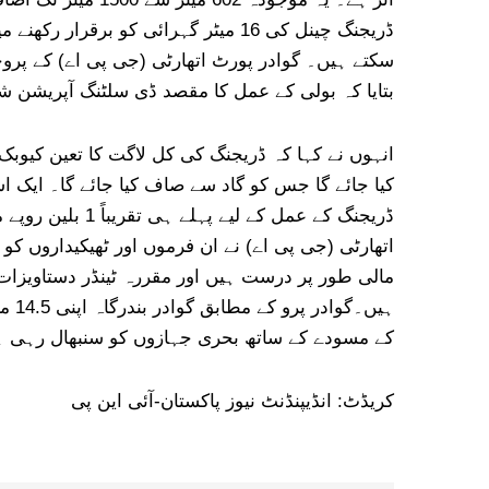
ڈریجنگ چینل کی 16 میٹر گہرائی کو ب
سکتے ہیں۔ گوادر پورٹ اتھارٹی (جی پی اے) کے پروجی
بتایا کہ بولی کے عمل کا مقصد ڈی سلٹنگ آپریشن
انہوں نے کہا کہ ڈریجنگ کی کل لاگت کا تعین کیوبک 
ڈریجنگ کے عمل کے 
اتھارٹی (جی پی اے) نے ان فرموں اور ٹھیکیداروں کو
مالی طور پر درست ہیں اور مقررہ ٹینڈر دستاویزات
کے مسودے کے ساتھ بحری جہازوں کو سنبھال رہی ہے۔ آخری ڈریجنگ
کریڈٹ: انڈیپنڈنٹ نیوز پاکستان-آئی این پی