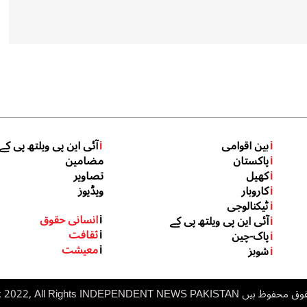
i
بین اقوامی
i
آئی این پی ویلتھ پی کے
i
پاکستان
مضامین
i
کھیل
تصاویر
i
کاروبار
ویڈیوز
i
ٹیکنالوجی
i
انسانی حقوق
i
آئی این پی ویلتھ پی کے
i
ثقافت
i
پاک-چین
i
معیشت
i
شوبز
 ہیں inp.net.pk 2022, All Rights
NDEPENDENT NEWS PAKISTAN
I