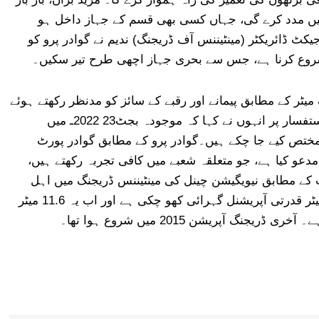
رقرار رکھنے میں مدد کرے گی، جہاں کسی بھی قسم کے جہاز داخل ہو
کٹ ڈائریکٹر (مینٹیننس آف ڈریجنگ) ندیم نے گوادر پرو کو
 شروع کرنا ہے، جس سے بحری جہاز اچھی طرح تیر سکیں۔
میٹر کے مطابق پیمانے اور رقبے کے سائز کو مدنظر رکھتے ہوئے
کیا جائے گا جس کو گاد سے صاف کیا جائے گا۔ ایک استفسار پر انہوں نے کہا کہ موجودہ بجٹ23 2022ـ میں
لیے پہلے ہی تقریباً 1 بلین روپے مختص کیے جا چکے ہیں۔گوادر پرو کے مطابق گوادر پورٹ
 مدعو کیا ہے، جو متعلقہ شعبے میں کافی تجربہ رکھتے ہیں،
 کے مطابق نیویگیشن چینل کی مینٹیننس ڈریجنگ میں اہل
ہیں۔گوادر پرو کے مطابق گوادر بندرگاہ اپنی 14.5 میٹر قدرتی آپریشنل گہرائی کھو چکی ہے اور اب یہ 11.6 میٹر
 آپریشن 2015 میں شروع ہوا تھا۔