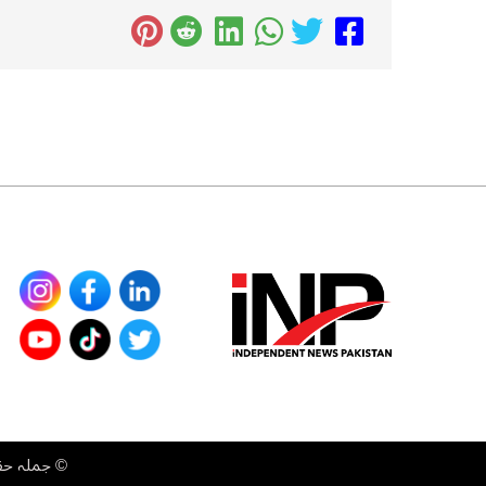
©
جملہ حقوق محفوظ