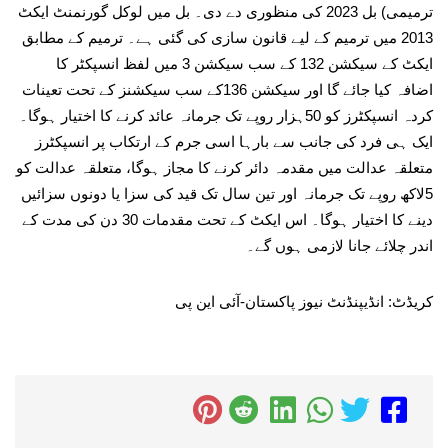
ترمیمی) بل 2023 کی منظوری دے دی۔ بل میں لوکل گورنمنٹ ایکٹ
2013 میں ترمیم کے لیے قانون سازی کی گئی ہے۔ ترمیم کے مطابق
ایکٹ کے سیکشن 132 کے سب سیکشن 3 میں لفظ انسپکٹر کا
اضافہ کیا جائے گا اور سیکشن 136کے سب سیکشنز کے تحت تعینات
کردہ انسپکٹرز کو 50ہزار روپے تک جرمانہ عائد کرنے کا اختیار ہوگا۔
ایک ہی فرد کی جانب سے بارہا اسی جرم کے ارتکاب پر انسپکٹرز
متعلقہ عدالت میں مقدمہ دائر کرنے کا مجاز ہوگا، متعلقہ عدالت کو
5لاکھ روپے تک جرمانہ اور تین سال تک قید کی سزا یا دونوں سزائیں
دینے کا اختیار ہوگا۔ اس ایکٹ کے تحت مقدمات 30 دن کی مدت کے
اندر چلائے جانا لازمی ہوں گے۔
کریڈٹ: انڈیپنڈنٹ نیوز پاکستان-آئی این پی