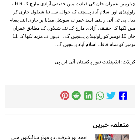
چیئرمین عمران خان کی قیادت میں حقیقی آزادی مارچ کے قافلے
راولپنڈی اور اسلام آباد پہنچنے کے حوالے سے نیا شیڈول جاری کر
دیا۔ پی ٹی آئی رہنما اسد عمر نے سوشل میڈیا پر جاری اپنے پیغام
میں لکھا کہ حقیقی آزادی مارچ کے نئے شیڈول کے مطابق عمران
خان 10 نومبر کو راولپنڈی پہنچیں گے۔ انہوں نے مزید لکھا کہ 11
نومبر کو تمام قافلے اسلام آباد پہنچیں گے۔
کریڈٹ: انڈیپنڈنٹ نیوز پاکستان-آئی این پی
متعلقہ خبریں
احمد پور شرقیہ، دو موٹر سائیکلوں میں