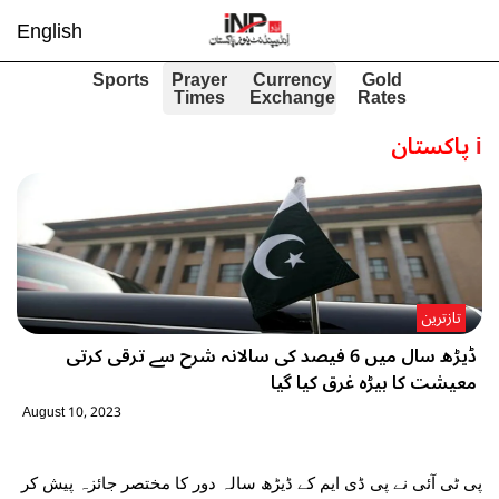
English
Sports
Prayer
Currency
Gold
Times
Exchange
Rates
i
پاکستان
تازترین
ڈیڑھ سال میں 6 فیصد کی سالانہ شرح سے ترقی کرتی
معیشت کا بیڑہ غرق کیا گیا
August 10, 2023
پی ٹی آئی نے پی ڈی ایم کے ڈیڑھ سالہ دور کا مختصر جائزہ پیش کر