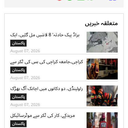
متعلقہ خبریں
براڈ پیک حادثہ‘ 8 لاشیں مل گئیں، ایک
تک رسائی مشکل، 2 کی تلاش جاری‘
پاکستان
صدر الپائن کلب
August 07, 2026
کراچی،جامعہ کراچی کی بس کی ٹکر سے
موٹر سائیکل سوار لڑکی جاں بحق،ڈرائیور
پاکستان
گرفتار
August 07, 2026
راولپنڈی، دو دکانوں میں اچانک آگ بھڑک
اٹھی، ریسکیو کی بروقت کارروائی، بڑا
پاکستان
نقصان ٹل گیا
August 07, 2026
مریدکے، کار کی ٹکر سے موٹرسائیکل
سوار 2 دوست جاں بحق، بچہ شدید
پاکستان