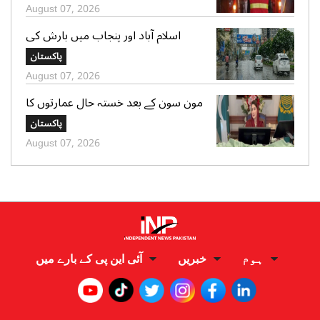
زخمی
August 07, 2026
اسلام آباد اور پنجاب میں بارش کی
پیشگوئی، کراچی میں بوندا باندی کا
پاکستان
امکان
August 07, 2026
مون سون کے بعد خستہ حال عمارتوں کا
سروے کرایا جائے، وزیراعلی پنجاب کی
پاکستان
ہدایت
August 07, 2026
ہوم
خبریں
آئی این پی کے بارے میں