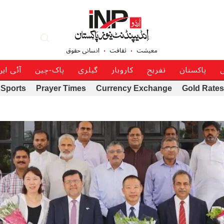
معیشت
ثقافت
انسانی حقوق
ی
پاکستان
تفریح
کاروبار
گیلری
پاک-چین
آئی ای
Sports
Prayer Times
Currency Exchange
Gold Rates