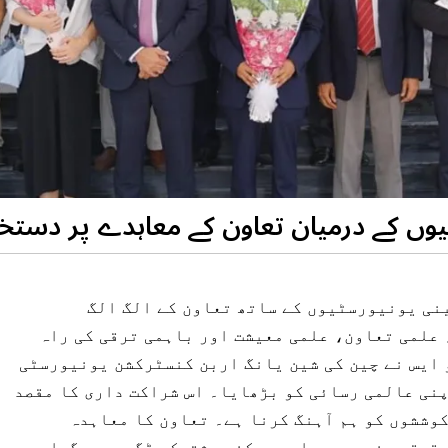
ٹیوں کے درمیان تعاون کے معاہدے پر دستخ
ینی یونیورسٹیوں کے ساتھ تعاون کے الگ الگ
 علمی تعاون، علمی معیشت اور باہمی ترقی کی راہ
 ایس نے چین کی شین یانگ اربن کنسٹرکشن یونیورسٹی
پنی عالمی رسائی کو بڑھایا۔ اس شراکت داری کا مقصد
وششوں کو ہم آہنگ کرنا ہے۔ تعاون کا معاہدہ
حقیقی منصوبوں، اور ممکنہ مشترکہ ڈگری پروگراموں