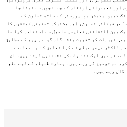
ی اور تعمیراتی ارتقاء کے چیلنجوں سے نمٹا جا
ننگ کمیونیکیشن یونیورسٹی کے ساتھ تعاون کے
دلے، فیکلٹی تعاون، اور مشترکہ تحقیقی کوششوں کا
یک بین الثقافتی تعلیمی ماحول سے استفادہ کیا جا
یمی تجربات کو تقویت بخشے گا۔ گوادر پرو کے مطابق
سر ڈاکٹر قیصر عباس نے کہا تعاون کے یہ معاہدے
ے سفر میں ایک نئے باب کی نشاندہی کرتے ہیں۔ ان
کر، ہم توسیع کر رہے ہیں۔ ہمارے طلباء کے لیے علم
 ڈال رہے ہیں۔