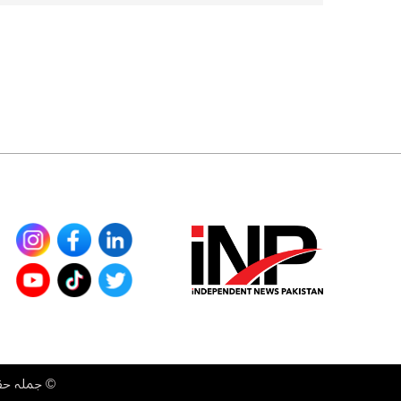
©
جملہ حقوق محفوظ