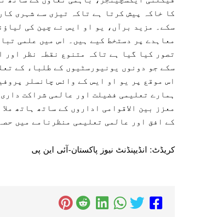
کا خاکہ پیش کرتا ہے تاکہ تیزی سے شہری کار
سکے۔ مزید برآں، یو او ایس نے چین کی لیاؤ
معاہدے پر دستخط کیے ہیں۔ اس میں علمی تبا
تصور کیا گیا ہے تاکہ متنوع نقطہ نظر اور ا
سکے جو دونوں یونیورسٹیوں کے طلباء کے تعل
اس موقع پر یو او ایس کے وائس چانسلر پروفی
ہمارے تعلیمی فضیلت اور عالمی شراکت داری ک
معزز بین الاقوامی اداروں کے ساتھ ہاتھ ملا 
کے افق اور عالمی تعلیمی منظرنامے میں حصہ
کریڈٹ: انڈیپنڈنٹ نیوز پاکستان-آئی این پی