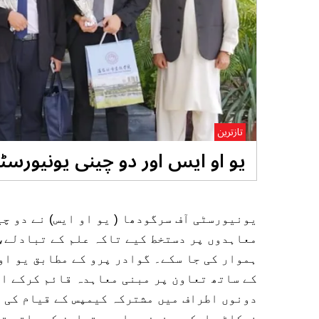
تازترین
یو او ایس اور دو چینی یونیورس
یونیورسٹی آف سرگودھا ( یو او ایس) نے دو چ
معاہدوں پر دستخط کیے تاکہ علم کے تبادلے،
ہموار کی جا سکے۔ گوادر پرو کے مطابق یو او
کے ساتھ تعاون پر مبنی معاہدہ قائم کرکے ا
دونوں اطراف میں مشترکہ کیمپس کے قیام کی ک
فیکلٹی ایکسچینجز، باہمی تعاون کے ساتھ ت