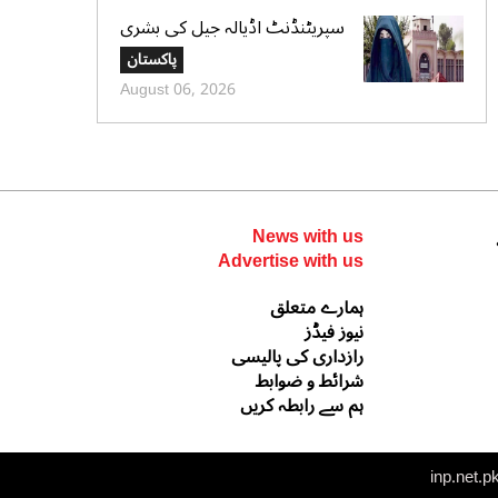
سپریٹنڈنٹ اڈیالہ جیل کی بشری
بی بی کی قیدِ تنہائی اور امتیازی
پاکستان
سلوک کے الزامات کی تردید،
August 06, 2026
تحریری جواب جمع کرادیا
News with us
Advertise with us
ہمارے متعلق
نیوز فیڈز
رازداری کی پالیسی
شرائط و ضوابط
ہم سے رابطہ کریں