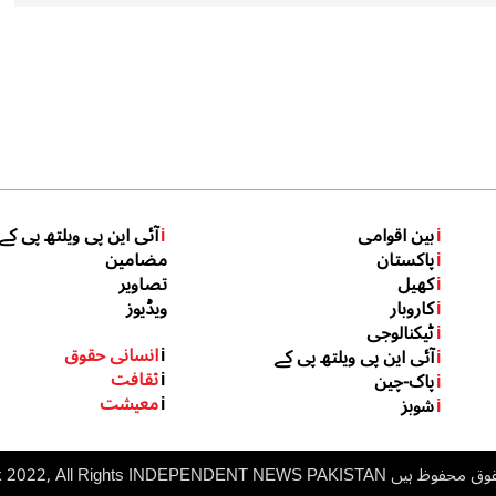
i
بین اقوامی
i
آئی این پی ویلتھ پی کے
i
پاکستان
مضامین
i
کھیل
تصاویر
i
کاروبار
ویڈیوز
i
ٹیکنالوجی
i
انسانی حقوق
i
آئی این پی ویلتھ پی کے
i
ثقافت
i
پاک-چین
i
معیشت
i
شوبز
 ہیں inp.net.pk 2022, All Rights
NDEPENDENT NEWS PAKISTAN
I