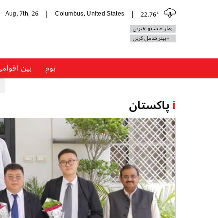
c
Aug, 7th, 26
Columbus, United States
22.76
|
|
ہمارے ساتھ خبریں
+بینر شامل کریں
ہوم
بین اقوام
i
پاکستان