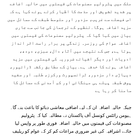
ملک میں پٹرولیم مصنوعات کی قیمتوں میں حالیہ اضافے
پر شدید تشویش اور مذمت کا اظہار کرتے ہوئے کہا ہے کہ
اس فیصلے سے غریب، مزدور اور متوسط طبقے کے مسائل میں
مزید اضافہ ہوگا۔تنظیم کے ترجمان کی جانب سے جاری
بیان میں کہا گیا کہ پٹرولیم مصنوعات کی قیمتوں میں
اضافہ عوام کی روزمرہ زندگی پر براہِ راست اثر انداز
ہوتا ہے، جس کے نتیجے میں آٹا، دال، سبزی، دودھ،
ادویات اور دیگر اشیائے ضروریہ کی قیمتوں میں مزید
اضافہ ہونے کا خدشہ ہے۔بیان کے مطابق رکشہ ڈرائیور،
دیہاڑی دار مزدور، ٹرانسپورٹ ورکرز، طلبہ اور سفید
پوش طبقہ پہلے ہی مہنگائی اور کم آمدنی کے مسائل کا
سامنا کر رہا ہے
جبکہ حالیہ اضافہ ان کے لیے اضافی معاشی دبائو کا باعث بنے گا۔
ہیومن رائٹس کونسل آف پاکستان نے مطالبہ کیا کہ پٹرولیم
مصنوعات کی قیمتوں میں حالیہ اضافہ فوری طور پر واپس لیا
جائے، اشرافیہ کی غیر ضروری مراعات کم کر کے عوام کو ریلیف