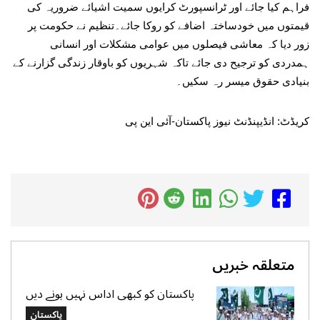
فراہم کیا جائے اور ٹرانسپورٹ کرایوں سمیت اشیائے ضروریہ کی
قیمتوں میں خودساختہ اضافے کو روکا جائے۔تنظیم نے حکومت پر
زور دیا کہ معاشی فیصلوں میں عوامی مشکلات اور انسانی
ہمدردی کو ترجیح دی جائے تاکہ شہریوں کو باوقار زندگی گزارنے کے
بنیادی حقوق میسر رہ سکیں۔
کریڈٹ: انڈیپنڈنٹ نیوز پاکستان-آئی این پی
متعلقہ خبریں
پاکستان کو کبھی اداس نہیں ہونے دیں
گے،جشن آزادی پر بچوں کا بڑا پیغام، روشن
پاکستان