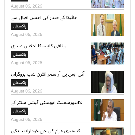
مستقبل ، خوبصورت ماحول کیلئے عزم کا
August 06, 2026
اظہار
جائیکا کے صدر کی احسن اقبال سے
ملاقات، ترقیاتی تعاون کو وسعت دینے پر
پاکستان
اتفاق
August 06, 2026
وفاقی کابینہ کا اجلاس ملتوی
پاکستان
August 06, 2026
آئی ایس پی آر سمر انٹرن شپ پروگرام،
مفتی عبد الرحیم کا نوجوانوں کو خاص
پاکستان
پیغام
August 06, 2026
لاانفورسمنٹ انویسٹی گیشن سنٹر کے
قیام کیلئے پائلٹ پراجیکٹ شروع کیا
پاکستان
جائیگا،محسن نقوی
August 06, 2026
کشمیری عوام کی حقِ خودارادیت کی