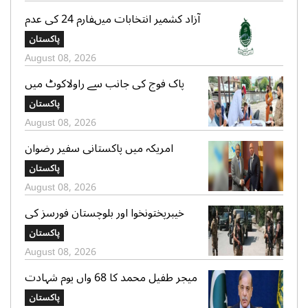
آزاد کشمیر انتخابات میںفارم 24 کی عدم
فراہمی کے دعوے بے بنیاد ہیں، الیکشن
پاکستان
کمیشن کی وضاحت
August 08, 2026
پاک فوج کی جانب سے راولاکوٹ میں
شہریوں کیلئے مفت میڈیکل کیمپس کا
پاکستان
انعقاد
August 08, 2026
امریکہ میں پاکستانی سفیر رضوان
سعیدشیخ کی مریکی سویا بین ایکسپورٹ
پاکستان
کونسل کے چیف ایگزیکٹو جم سٹر سے
August 08, 2026
ملاقات
خیبرپختونخوا اور بلوچستان فورسز کی
کارروائیاں، فتنہ الخوارج کے 10 دہشتگرد
پاکستان
ہلاک، 12 گرفتار، پاک فوج کا کیپٹن شہید
August 08, 2026
میجر طفیل محمد کا 68 واں یوم شہادت
عقیدت واحترام سے منایا گیا، وزیراعظم و
پاکستان