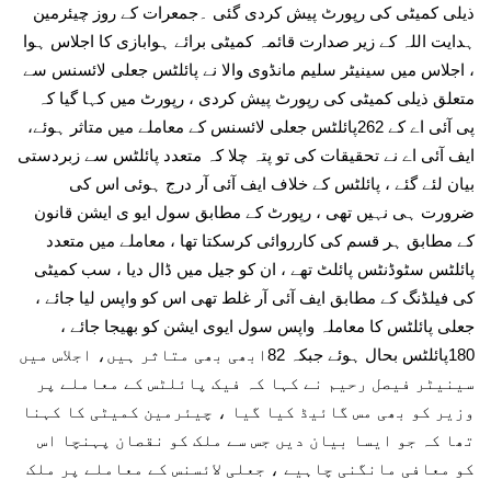
ذیلی کمیٹی کی رپورٹ پیش کردی گئی ۔جمعرات کے روز چیئرمین
ہدایت اللہ کے زیر صدارت قائمہ کمیٹی برائے ہوابازی کا اجلاس ہوا
، اجلاس میں سینیٹر سلیم مانڈوی والا نے پائلٹس جعلی لائسنس سے
متعلق ذیلی کمیٹی کی رپورٹ پیش کردی ، رپورٹ میں کہا گیا کہ
پی آئی اے کے 262پائلٹس جعلی لائسنس کے معاملے میں متاثر ہوئے،
ایف آئی اے نے تحقیقات کی تو پتہ چلا کہ متعدد پائلٹس سے زبردستی
بیان لئے گئے ، پائلٹس کے خلاف ایف آئی آر درج ہوئی اس کی
ضرورت ہی نہیں تھی ، رپورٹ کے مطابق سول ایو ی ایشن قانون
کے مطابق ہر قسم کی کارروائی کرسکتا تھا ، معاملے میں متعدد
پائلٹس سٹوڈنٹس پائلٹ تھے ، ان کو جیل میں ڈال دیا ، سب کمیٹی
کی فیلڈنگ کے مطابق ایف آئی آر غلط تھی اس کو واپس لیا جائے ،
جعلی پائلٹس کا معاملہ واپس سول ایوی ایشن کو بھیجا جائے ،
180پائلٹس بحال ہوئے جبکہ 82ابھی بھی متاثر ہیں، اجلاس میں
سینیٹر فیصل رحیم نے کہا کہ فیک پائلٹس کے معاملے پر
وزیر کو بھی مس گائیڈ کیا گیا ، چیئرمین کمیٹی کا کہنا
تھا کہ جو ایسا بیان دیں جس سے ملک کو نقصان پہنچا اس
کو معافی مانگنی چاہیے ، جعلی لائسنس کے معاملے پر ملک