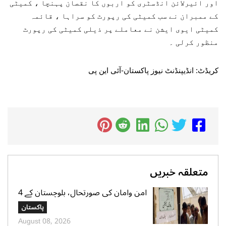
اور ائیرلائن انڈسٹری کو اربوں کا نقصان پہنچا ، کمیٹی
کے ممبران نے سب کمیٹی کی رپورٹ کو سراہا ، قائمہ
کمیٹی ایوی ایشن نے معاملے پر ذیلی کمیٹی کی رپورٹ
منظور کرلی ۔
کریڈٹ: انڈیپنڈنٹ نیوز پاکستان-آئی این پی
متعلقہ خبریں
امن وامان کی صورتحال، بلوچستان کے 4
بلدیاتی حلقوں میں آج ہونیوالی پولنگ
پاکستان
ملتوی
August 08, 2026