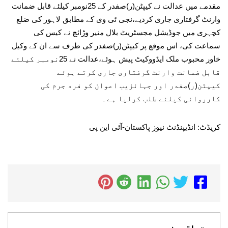
مقدمے میں عدالت نے کیپٹن(ر)صفدر کے 25نومبر کیلئے قابل ضمانت
وارنٹ گرفتاری جاری کردیے،نجی ٹی وی کے مطابق لاہور کی ضلع
کچہری میں جوڈیشل مجسٹریٹ بلال منیر وڑائچ نے کیس کی
سماعت کی، اس موقع پر کیپٹن(ر)صفدر کی طرف سے ان کے وکیل
خاور محبوب ملک ایڈووکیٹ پیش ہوئے،عدالت نے 25نومبر کیلئے
قابل ضمانت وارنٹ گرفتاری جاری کرتے ہوئے
کیپٹن(ر)صفدر اور جہانزیب اعوان کو فرد جرم کی
کارروائی کیلئے طلب کرلیا ہے۔
کریڈٹ: انڈیپنڈنٹ نیوز پاکستان-آئی این پی