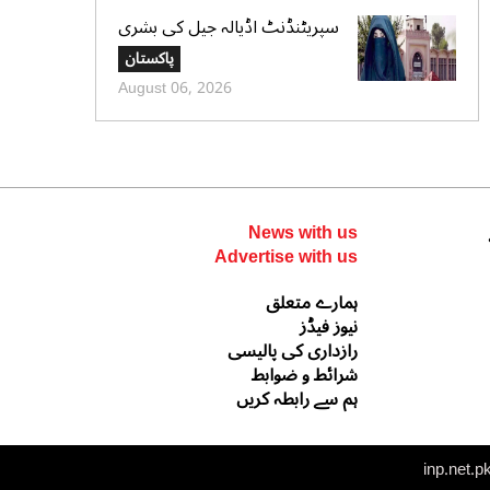
سپریٹنڈنٹ اڈیالہ جیل کی بشری
بی بی کی قیدِ تنہائی اور امتیازی
پاکستان
سلوک کے الزامات کی تردید،
August 06, 2026
تحریری جواب جمع کرادیا
News with us
Advertise with us
ہمارے متعلق
نیوز فیڈز
رازداری کی پالیسی
شرائط و ضوابط
ہم سے رابطہ کریں