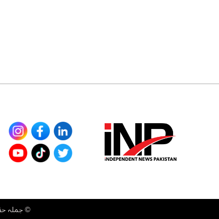
©
جملہ حقوق محفوظ