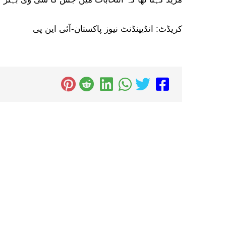
کریڈٹ: انڈیپنڈنٹ نیوز پاکستان-آئی این پی