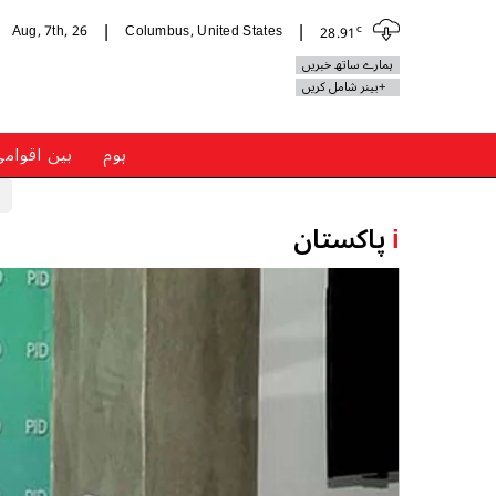
c
Aug, 7th, 26
Columbus, United States
28.91
|
|
ہمارے ساتھ خبریں
+بینر شامل کریں
ہوم
بین اقوام
i
پاکستان