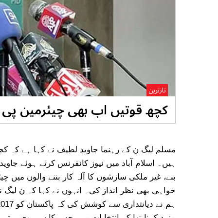
تازترین
کچھ قوتیں اب بھی چیئرمین پی ٹ
مسلم لیگ ن کے رہنما جاوید لطیف نے کہا ہے کہ کچھ
ہیں۔ اسلام آباد میں نیوز کانفرنس کرتے ہوئے جاوید
بنے، غیر ملکی سازشوں کا آلہ کار بننے والوں میں 
خواہی بھی نظر انداز کی۔ انہوں نے کہا کہ ن لیگ ن
مزید کہنا تھا کہ انتخابات میں جس کا سی وی بہتر