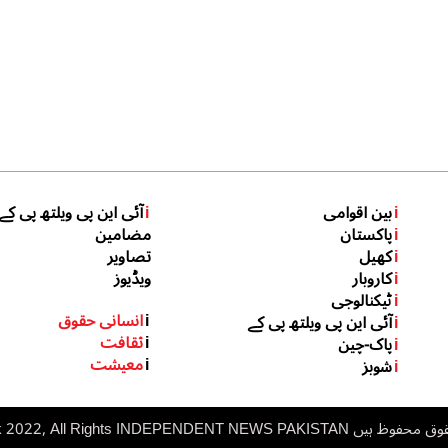
i
بین اقوامی
i
آئی این پی ویلتھ پی کے
i
پاکستان
مضامین
i
کھیل
تصاویر
i
کاروبار
ویڈیوز
i
ٹیکنالوجی
i
انسانی حقوق
i
آئی این پی ویلتھ پی کے
i
ثقافت
i
پاک-چین
i
معیشت
i
شوبز
 ہیں inp.net.pk 2022, All Rights
NDEPENDENT NEWS PAKISTAN
I