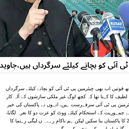
ی آئی کو بچانے کیلئے سرگرداں ہیں،جاوی
 قوتیں اب بھی چیئرمین پی ٹی آئی کو بچانے کیلئے سرگرداں
 لطیف کا کہنا تھا کہ کچھ لوگ غیر ملکی سازشوں کے آلہ کار
چیئرمین پی ٹی آئی سرفہرست ہیں، انہوں نے پاکستان کی خیر
ے جمہوریت کے استحکام کیلئے ووٹ کو عزت دو کا نعرہ لگایا،
ہم نے دیانتداری سے کوشش کی کہ پاکستان کو 2017 کا پاکستان بنا سکیں لیکن ہم ناکام رہے۔ ن لیگی رہنما کا
 ہوگا عوام اسی کو منتخب کریں گے۔