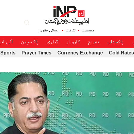
معیشت
ثقافت
انسانی حقوق
ی
پاکستان
تفریح
کاروبار
گیلری
پاک-چین
آئی ای
Sports
Prayer Times
Currency Exchange
Gold Rates