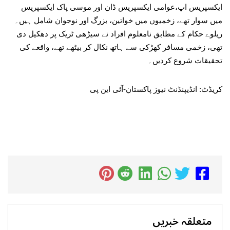
ایکسپریس اپ،عوامی ایکسپریس ڈان اور موسی پاک ایکسپریس
میں سوار تھے، زخمیوں میں خواتین، بزرگ اور نوجوان شامل ہیں۔
ریلوے حکام کے مطابق نامعلوم افراد نے سیڑھی ٹریک پر دھکیل دی
تھی، زخمی مسافر کھڑکی سے ہاتھ نکال کر بیٹھے تھے، واقعے کی
تحقیقات شروع کردیں۔
کریڈٹ: انڈیپنڈنٹ نیوز پاکستان-آئی این پی
متعلقہ خبریں