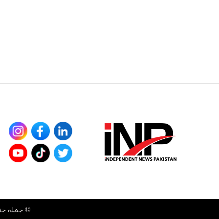
©
جملہ حقوق محفوظ