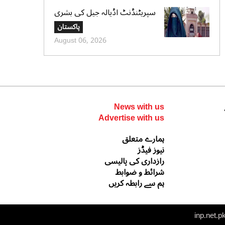
سپریٹنڈنٹ اڈیالہ جیل کی بشری
بی بی کی قیدِ تنہائی اور امتیازی
پاکستان
سلوک کے الزامات کی تردید،
August 06, 2026
تحریری جواب جمع کرادیا
News with us
Advertise with us
ہمارے متعلق
نیوز فیڈز
رازداری کی پالیسی
شرائط و ضوابط
ہم سے رابطہ کریں