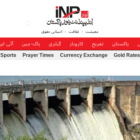
معیشت
ثقافت
انسانی حقوق
ی
پاکستان
تفریح
کاروبار
گیلری
پاک-چین
آئی ای
Sports
Prayer Times
Currency Exchange
Gold Rates