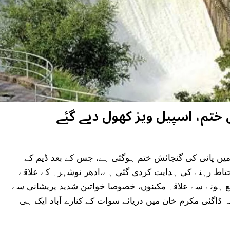
 ختم، اسپیل ویز کھول دیے گئے
م میں پانی کی گنجائش ختم ہوگئی ہے، جس کے بعد ڈیم کے
محتاط رہنے کی ہدایت کردی گئی ہے،ادھر نوشہرہ کے علاقے
مع ہونے سے علاقہ مکینوں، خصوصا خواتین شدید پریشانی سے
 ڈاگئی مکرم خان میں دریائے سوات کے کنارے آباد ایک ہی