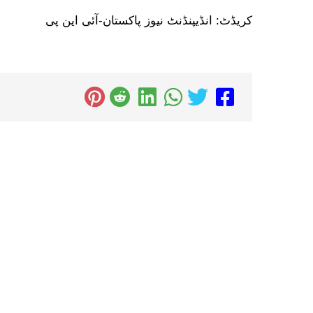
کریڈٹ: انڈیپنڈنٹ نیوز پاکستان-آئی این پی