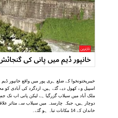
تازترین
خانپور ڈیم میں پانی کی گنجائش
خیبرپختونخوا کے ضلع ہری پور میں واقع خانپور ڈی
اسپیل وے کھول دیے گئے ہیں، اردگرد کی آبادی کو 
ملک آباد میں سیلاب گزرگیا ہے لیکن پانی اب تک ج
دوچار ہیں، جبکہ چارسدہ میں سیلاب سے متاثر علاقہ
خاندان کے 14 مکانات تباہ ہو گئے۔