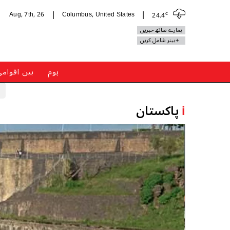
c
Aug, 7th, 26
Columbus, United States
24.4
|
|
ہمارے ساتھ خبریں
+بینر شامل کریں
ہوم
بین اقوام
i
پاکستان