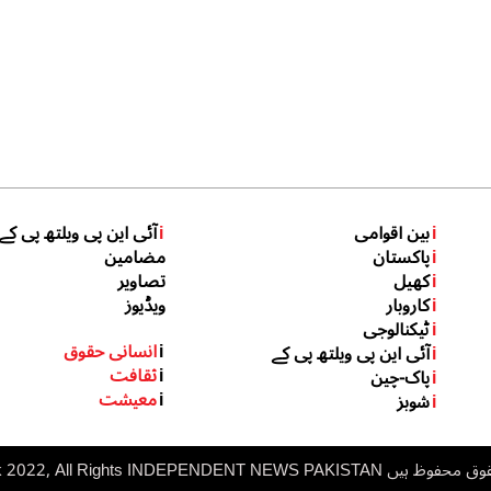
i
بین اقوامی
i
آئی این پی ویلتھ پی کے
i
پاکستان
مضامین
i
کھیل
تصاویر
i
کاروبار
ویڈیوز
i
ٹیکنالوجی
i
انسانی حقوق
i
آئی این پی ویلتھ پی کے
i
ثقافت
i
پاک-چین
i
معیشت
i
شوبز
 ہیں inp.net.pk 2022, All Rights
NDEPENDENT NEWS PAKISTAN
I