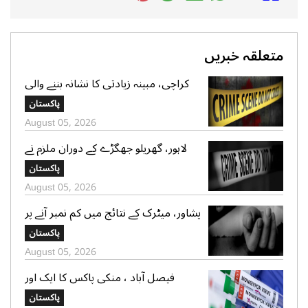
متعلقہ خبریں
کراچی، مبینہ زیادتی کا نشانہ بننے والی
ڈیڑھ سال کی بچی دم توڑ گئی،ملزم
پاکستان
گرفتار، محلے دار نکلا
August 05, 2026
لاہور، گھریلو جھگڑے کے دوران ملزم نے
والدہ سمیت دو خواتین کوقتل کردیا،ملزم
پاکستان
گرفتار
August 05, 2026
پشاور، میٹرک کے نتائج میں کم نمبر آنے پر
طالبعلم نے مبینہ خودکشی کرلی
پاکستان
August 05, 2026
فیصل آباد ، منکی پاکس کا ایک اور
مریض سامنے آگیا، کنفرم کیسزکی
پاکستان