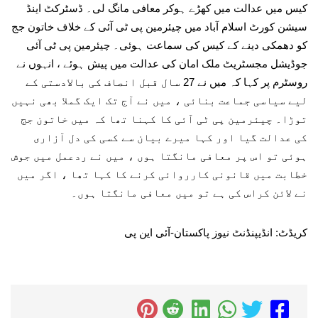
کیس میں عدالت میں کھڑے ہوکر معافی مانگ لی۔ ڈسٹرکٹ اینڈ
سیشن کورٹ اسلام آباد میں چیئرمین پی ٹی آئی کے خلاف خاتون جج
کو دھمکی دینے کے کیس کی سماعت ہوئی۔ چیئرمین پی ٹی آئی
جوڈیشل مجسٹریٹ ملک امان کی عدالت میں پیش ہوئے ، انہوں نے
روسٹرم پر کہا کہ میں نے 27 سال قبل انصاف کی بالادستی کے
لیے سیاسی جماعت بنائی ، میں نے آج تک ایک گملا بھی نہیں
توڑا۔ چیئرمین پی ٹی آئی کا کہنا تھا کہ میں خاتون جج
کی عدالت گیا اور کہا میرے بیان سے کسی کی دل آزاری
ہوئی تو اس پر معافی مانگتا ہوں ، میں نے ردعمل میں جوش
خطابت میں قانونی کارروائی کرنے کا کہا تھا ، اگر میں
نے لائن کراس کی ہے تو میں معافی مانگتا ہوں۔
کریڈٹ: انڈیپنڈنٹ نیوز پاکستان-آئی این پی