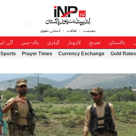
معیشت
ثقافت
انسانی حقوق
ی
پاکستان
تفریح
کاروبار
گیلری
پاک-چین
آئی ای
Sports
Prayer Times
Currency Exchange
Gold Rates