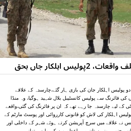
 2 مختلف واقعات میں دو پولیس اہلکار جان کی بازی ہار گئے،چارسدہ کے علاقے
 کی فائرنگ سے پولیس کانسٹیبل بلال شہید ہوگیا، وہ منڈا
ٹی کے لیے چارسدہ جا رہے تھے کہ ان پر فائرنگ کی گئی،واقعے
پولیس اہلکار کی لاش کو قانونی کارروائی اور پوسٹ مارٹم کے
ولیس نے علاقے میں سرچ آپریشن کرتے ہوئے شہر کے داخلی اور
ب جنوبی وزیرستان میں اعظم ورسک پولیس تھانے پر