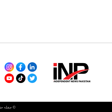
©
جملہ حقوق محفوظ