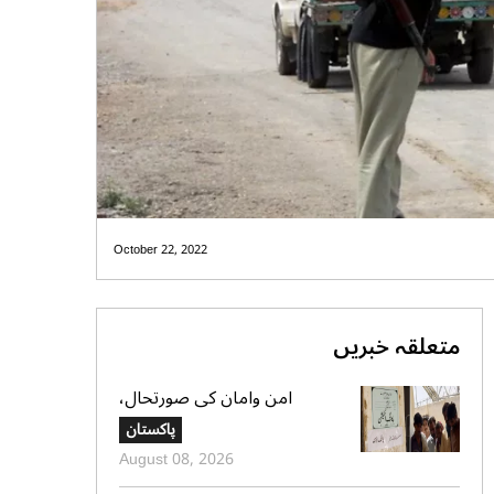
October 22, 2022
متعلقہ خبریں
امن وامان کی صورتحال،
بلوچستان کے 4 بلدیاتی حلقوں
پاکستان
میں آج ہونیوالی پولنگ ملتوی
August 08, 2026