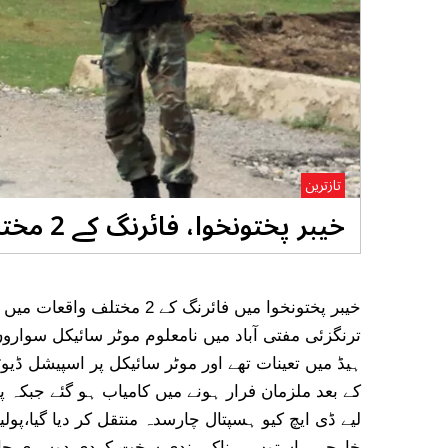
تازترین
خیبر پختونخوا، فائرنگ کے 2 مختلف واقعات، 2پولیس اہلکار جاں بحق
خیبر پختونخوا میں فائرنگ کے
ترنگزئی مفتی آباد میں نامعلوم موٹر سائیکل سواروں
ہیڈ میں تعینات تھے اور موٹر سائیکل پر اسپیشل ڈیو
کے بعد ملزمان فرار ہونے میں کامیاب ہو گئے جبکہ 
لیے ڈی ایچ کیو ہسپتال چارسدہ منتقل کر دیا گیا،پ
خارجی راستوں پر ناکہ بندی سخت کردی،دوسری جان