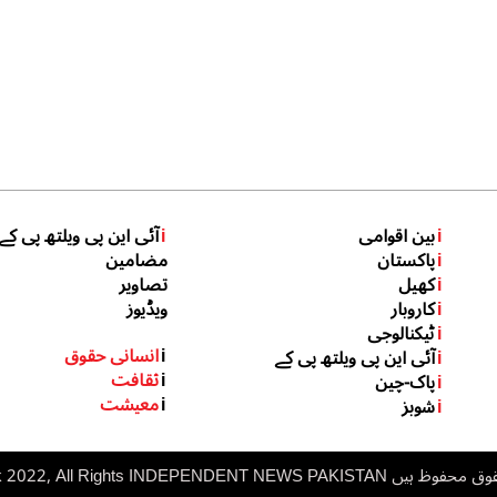
i
بین اقوامی
i
آئی این پی ویلتھ پی کے
i
پاکستان
مضامین
i
کھیل
تصاویر
i
کاروبار
ویڈیوز
i
ٹیکنالوجی
i
انسانی حقوق
i
آئی این پی ویلتھ پی کے
i
ثقافت
i
پاک-چین
i
معیشت
i
شوبز
 ہیں inp.net.pk 2022, All Rights
NDEPENDENT NEWS PAKISTAN
I