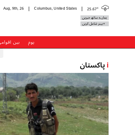
c
Aug, 9th, 26
Columbus, United States
25.67
|
|
ہمارے ساتھ خبریں
+بینر شامل کریں
ہوم
بین اقوام
i
پاکستان