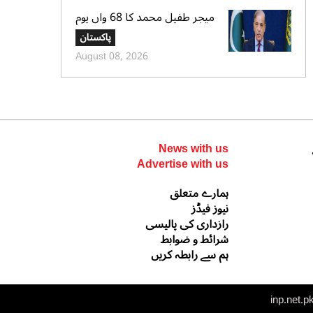
میجر طفیل محمد کا 68 واں یوم
شہادت عقیدت واحترام سے منایا
پاکستان
گیا، وزیراعظم و سروسز چیفس کا
August 08, 2026
خراجِ عقیدت
News with us
Advertise with us
ہمارے متعلق
نیوز فیڈز
رازداری کی پالیسی
شرائط و ضوابط
ہم سے رابطہ کریں