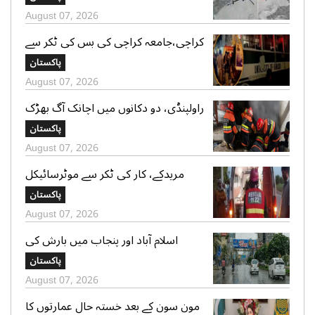
صدر الپائن کلب
August 07, 2026
کراچی،جامعہ کراچی کی بس کی ٹکر سے
موٹر سائیکل سوار لڑکی جاں بحق،ڈرائیور
پاکستان
گرفتار
August 07, 2026
راولپنڈی، دو دکانوں میں اچانک آگ بھڑک
اٹھی، ریسکیو کی بروقت کارروائی، بڑا
پاکستان
نقصان ٹل گیا
August 07, 2026
مریدکے، کار کی ٹکر سے موٹرسائیکل
سوار 2 دوست جاں بحق، بچہ شدید
پاکستان
زخمی
August 07, 2026
اسلام آباد اور پنجاب میں بارش کی
پیشگوئی، کراچی میں بوندا باندی کا
پاکستان
امکان
August 07, 2026
مون سون کے بعد خستہ حال عمارتوں کا