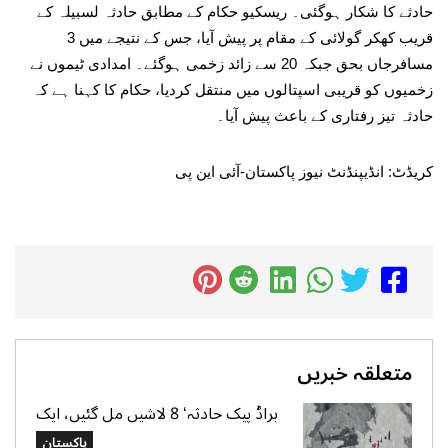
حادثے کا شکار ہوگئی۔ ریسکیو حکام کے مطابق حادثہ لسبیلہ کے
قریب کھکر گولائی کے مقام پر پیش آیا، جس کے نتیجے میں 3
مسافرجاں بحق جبکہ 20 سے زائد زخمی ہوگئے۔ امدادی ٹیموں نے
زخمیوں کو قریبی اسپتالوں میں منتقل کردیا، حکام کا کہنا ہے کہ
حادثہ تیز رفتاری کے باعث پیش آیا۔
کریڈٹ: انڈیپنڈنٹ نیوز پاکستان-آئی این پی
متعلقہ خبریں
براڈ پیک حادثہ‘ 8 لاشیں مل گئیں، ایک
تک رسائی مشکل، 2 کی تلاش جاری‘
پاکستان