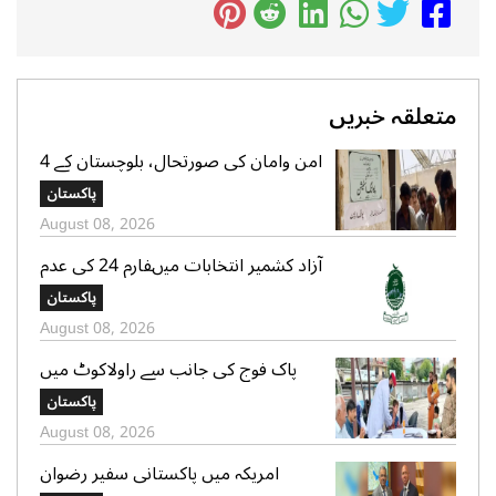
متعلقہ خبریں
امن وامان کی صورتحال، بلوچستان کے 4
بلدیاتی حلقوں میں آج ہونیوالی پولنگ
پاکستان
ملتوی
August 08, 2026
آزاد کشمیر انتخابات میںفارم 24 کی عدم
فراہمی کے دعوے بے بنیاد ہیں، الیکشن
پاکستان
کمیشن کی وضاحت
August 08, 2026
پاک فوج کی جانب سے راولاکوٹ میں
شہریوں کیلئے مفت میڈیکل کیمپس کا
پاکستان
انعقاد
August 08, 2026
امریکہ میں پاکستانی سفیر رضوان