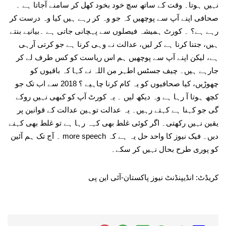
نہیں ہوتا۔ وقت کے ساتھ سچ خود بخود کھل کر سامنے آجاتا ہے ۔
صحافی اپنے آپ سے پوچھیں کہ جو وہ کر رہے ہیں کیا وہ درست کر
رہے ہے؟ ۔ کورٹ ہمیشہ فیصلوں سے پہچانی جاتی ہے ۔بیانیے بنتے
ہیں، جتنا کرنا ہے کر لیں، عدالت نے وہی کرنا ہے جو کرتی آرہی
ہے، لیکن اپنے آپ سے پوچھیں ہم اس ریاست کو کس طرف لے کر
جارہے ہیں۔ چیف جسٹس اطہر من اللہ نے کہا کہ باقیوں کو
چھوڑیں، کیا صحافیوں کو یہ کام کرنا چاہیے ؟ 2018 سے اب تک جو
کچھ ہوتا آ رہا ہے وہ دیکھ لیں ۔ یہ کورٹ آپ کو کبھی نہیں روکے
گی جو کہنا ہے کہتے رہیں۔ یہ عدالت توہین عدالت کے قوانین پر
یقین نہیں رکھتی۔ اگر کوئی غلط بھی کہہ رہا ہے تو غلط بھی کہنے
دیں۔ فیک نیوز کا واحد حل یہ ہے کہ more speech ۔ آج تک ہم آئین
کو پوری طرح بحال نہیں کر سکے۔
کریڈٹ: انڈیپنڈنٹ نیوز پاکستان-آئی این پی