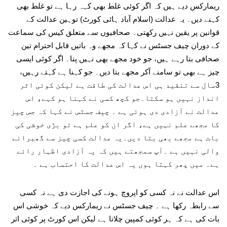
ریمارکس دیے ہیں کہ اگر کوئی غلط بھی کہہ رہا ہے تو غلط بھی
کہنے دیں۔ یہ عدالت (اسلام آباد ہائی کورٹ) توہین عدالت کے
قوانین پر یقین نہیں رکھتی۔ صحافیوں سے متعلق کیس کی سماعت
کے دوران چیف جسٹس نے کہا کہ مجھے وہ باتیں قابل احترام تین
صحافی بتا رہے ہیں، جو خود مجھے بھی نہیں پتا۔ اگر کوئی ایسی
چیز ہے بھی تو سامنے آکر مجھے بتا دیں۔ جو کہنا ہے کہتے رہیں،
3سال سے تنقید ہی اس عدالت کی طاقت ہے لیکن کوئی اثر
انداز نہیں ہو سکتا۔جو کچھ کسی نے کہنا ہو کہے، اس
عدالت نے آزادی دی ہوئی ہے ۔ چیف جسٹس نے کہا کہ جس چیز
کا مجھے علم نہیں ہے، اگر ان کو علم ہے تو بڑی خوشی کی
بات ہے مجھے بھی بتا دیں۔یہ عدالت کسی چیز سے گھبرانے
والی نہیں ہے ۔آپ سمجھتے ہیں کہ یہ آزادی اظہار رائے
ہے۔ میں پھر کہتا ہوں یہ اس عدالت کا احتساب ہے ۔
اس عدالت نے نہ کسی کو اپروچ ہونے کی اجازت دی ہے نہ کسی
سے رابطہ رکھا ہے ۔ چیف جسٹس نے ریمارکس دیے کہ خوشی اس
بات کی ہے کہ ہر کوئی کمپین چلاتا ہے لیکن اس کورٹ پر کوئی اثر