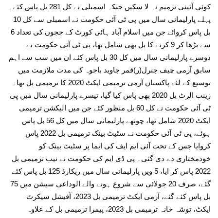
کوئی آئینی ترمیم نہ لا سکیں جبکہ اسمبلی نے کل 281 بل پاس کئے۔
پہلے پارلیمانی سال میں پی ٹی آئی حکومت نے اسمبلی سے کل 10
بل پاس کروائے جن میں اسلام آباد ہائی کورٹ کے ججوں کی تعداد 6
سے بڑھا کر 9 کرنے کا بل بھی شامل تھا، پی ٹی آئی حکومت نے
دوسرے پارلیمانی سال میں کل 30 بل پاس کئے ان میں سب سے اہم
سابق آرمی چیف جنرل(ر)قمر جاوید باجوہ کی مدت ملازمت میں
توسیع کے لئے پاکستان آرمی ترمیمی ایکٹ 2020 کا ترمیمی بل تھا۔
زینب الرٹ بل 2020 بھی پاس کیا گیا، تیسرے پارلیمانی سال میں پی
ٹی آئی حکومت نے کل 60 بل منظور کئے جن میں الیکشن ترمیمی
ایکٹ 2020 شامل تھا، چوتھے پارلیمانی سال میں کل 56 بل پاس
ہوئے، پی ٹی آئی حکومت نے سٹیٹ بینک ترمیمی بل 2022 پاس
کروایا جس کے تحت آئی ایم ایف کی ایما پر سٹیٹ بینک کو
خودمختاری دے دی گئی۔ پی ڈی ایم کی حکومت نے نیب ترمیمی بل
2022 پاس کر ایا، 5 ویں پارلیمانی سال میں ریکارڈ 125 بل پاس کئے
گئے، صرف 20 جولائی سے شروع ہونے والے الوداعی سیشن میں 75
بل پاس کئے گئے، آرمی ایکٹ ترمیمی بل 2023، آفیشل سیکرٹ
ایکٹ، توشہ خانہ ترمیمی بل 2023، پیمرا ترمیمی بل کے علاوہ