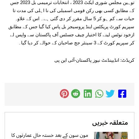
توہین مجلس شوری ایکٹ 2023 ، انتخابات ترمیمی بل 2023 جس
کے مطابق کسی بھی رکن قومی اسمبلی کی نا اہلی کی مدت تا
حیات سے کم ہو کر 5 سال مقرر کر دی گئی ہے۔ اس کے علاوہ
سپریم کورٹ پریکٹس اینڈ پروسیجر بل پاس کیا گیا جس کے مطابق
ازخود نوٹس لینے کا اختیار چیف جسٹس آف پاکستان سے واپس لے
کر سپریم کورٹ کے 3 سینئر جج صاحبان کے حوالے کر دیا گیا۔
کریڈٹ: انڈیپنڈنٹ نیوز پاکستان-آئی این پی
متعلقہ خبریں
مون سون کے بعد خستہ حال عمارتوں کا