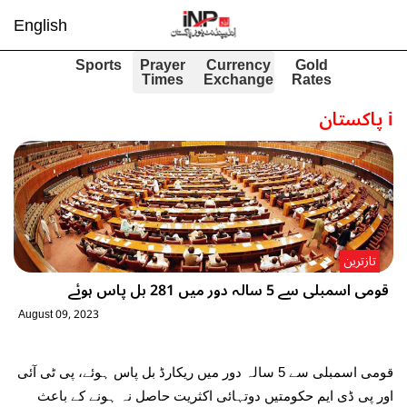
English
Sports
Prayer
Currency
Gold
Times
Exchange
Rates
i
پاکستان
تازترین
قومی اسمبلی سے 5 سالہ دور میں 281 بل پاس ہوئے
August 09, 2023
قومی اسمبلی سے 5 سالہ دور میں ریکارڈ بل پاس ہوئے، پی ٹی آئی
اور پی ڈی ایم حکومتیں دوتہائی اکثریت حاصل نہ ہونے کے باعث