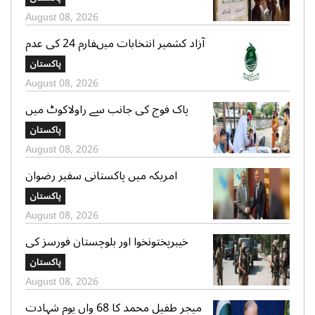
ملتوی
August 08, 2026
آزاد کشمیر انتخابات میںفارم 24 کی عدم
فراہمی کے دعوے بے بنیاد ہیں، الیکشن
پاکستان
کمیشن کی وضاحت
August 08, 2026
پاک فوج کی جانب سے راولاکوٹ میں
شہریوں کیلئے مفت میڈیکل کیمپس کا
پاکستان
انعقاد
August 08, 2026
امریکہ میں پاکستانی سفیر رضوان
سعیدشیخ کی مریکی سویا بین ایکسپورٹ
پاکستان
کونسل کے چیف ایگزیکٹو جم سٹر سے
August 08, 2026
ملاقات
خیبرپختونخوا اور بلوچستان فورسز کی
کارروائیاں، فتنہ الخوارج کے 10 دہشتگرد
پاکستان
ہلاک، 12 گرفتار، پاک فوج کا کیپٹن شہید
August 08, 2026
میجر طفیل محمد کا 68 واں یوم شہادت