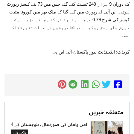
کے دوران 9 ہزار 249 ٹیسٹ کئے گئے جس میں 73 نئے کیسز رپورٹ
ہوئے۔ این آئی اے رپورٹ میں کہا گیا کہ ملک بھر میں کورونا مثبت
کیسز کی شرح 0.79 فیصد ریکارڈ کی گئی جبکہ مزید ایک
مریض جاں بحق ہوگیا ہے، 51 مریضوں کی حالت تشویشناک
ہے۔
کریڈٹ: انڈیپنڈنٹ نیوز پاکستان-آئی این پی
متعلقہ خبریں
امن وامان کی صورتحال، بلوچستان کے 4
بلدیاتی حلقوں میں آج ہونیوالی پولنگ
پاکستان