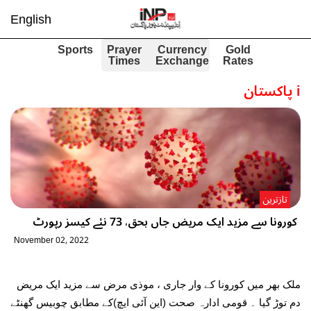
English
Sports
Prayer
Currency
Gold
Times
Exchange
Rates
i
پاکستان
تازترین
کورونا سے مزید ایک مریض جاں بحق، 73 نئے کیسز رپورٹ
November 02, 2022
ملک بھر میں کورونا کے وار جاری ، موذی مرض سے مزید ایک مریض
دم توڑ گیا ۔ قومی ادارہ صحت (این آئی ایچ)کے مطابق چوبیس گھنٹے