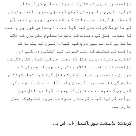
مزاحمت پر شہری کو قتل کرنے والے ملزم کو گرفتار
کرلیا۔ایس پی انویسٹی گیشن کیماڑی مسرور احمد جتوئی
کے مطابق گزشتہ ماہ سائٹ کے علاقے میں نوجوان احمد گل
کو فائرنگ کرکے قتل کیا گیا تھا، ابتدائی طور پر واقعے
کا مقدمہ قتل کی دفعات کے تحت نامعلوم ملزمان کے خلاف
سائٹ بی تھانے میں درج کیا گیا۔انہوں نے بتایا کہ
واقعے کی تفتیش کے لئے خصوصی ٹیم تشکیل دی گئی اور
تکنیکی بنیادوں پر قتل کا معمہ حل کیا گیا۔ قتل ڈکیتی
مزاحمت کا شاخسانہ نکلا، مقتول کو چھینا جھپٹی کے
دوران مزاحمت پر فائرنگ کرکے قتل کیا گیا تھا۔گرفتار
ملزم کی شناخت عبد الرحمن ولد اللہ داد کے نام سے کی
گئی جس کے قبضے سے مقتول کا چھینا گیا موبائل فون
برآمد کرلیا گیا، گرفتار ملزم سے مزید تفتیش کا عمل
جاری ہے۔
کریڈٹ: انڈیپنڈنٹ نیوز پاکستان-آئی این پی