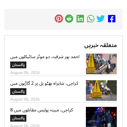
متعلقہ خبریں
احمد پور شرقیہ، دو موٹر سائیکلوں میں
تصادم، 2 افراد جاں بحق، 3 زخمی
پاکستان
August 06, 2026
کراچی، شاہراہ بھٹو پل پر 2 گاڑیوں میں
تصادم، لڑکی جاں بحق، 11 افرادزخمی
پاکستان
August 06, 2026
کراچی، مبینہ پولیس مقابلوں میں 8
زخمی سمیت 12 ڈاکو گرفتار، اسلحہ،
پاکستان
موبائل فونز، کیش رقم اور موٹر سائیکلیں
August 06, 2026