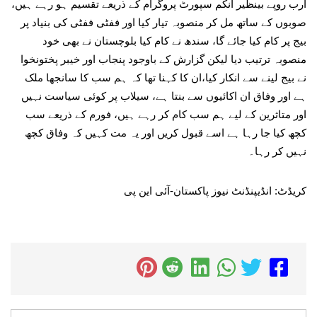
ارب روپے بینظیر انکم سپورٹ پروگرام کے ذریعے تقسیم ہو رہے ہیں،
صوبوں کے ساتھ مل کر منصوبہ تیار کیا اور ففٹی ففٹی کی بنیاد پر
بیج پر کام کیا جائے گا، سندھ نے کام کیا بلوچستان نے بھی خود
منصوبہ ترتیب دیا لیکن گزارش کے باوجود پنجاب اور خیبر پختونخوا
نے بیج لینے سے انکار کیا،ان کا کہنا تھا کہ ہم سب کا سانجھا ملک
ہے اور وفاق ان اکائیوں سے بنتا ہے، سیلاب پر کوئی سیاست نہیں
اور متاثرین کے لیے ہم سب کام کر رہے ہیں، فورم کے ذریعے سب
کچھ کیا جا رہا ہے اسے قبول کریں اور یہ مت کہیں کہ وفاق کچھ
نہیں کر رہا۔
کریڈٹ: انڈیپنڈنٹ نیوز پاکستان-آئی این پی