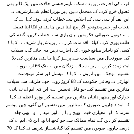
کرنے کی اجازت نہیں دے سکتے ،ایمرجنسی حالات میں ایک ڈالر بھی
فضول خرچ کرنے کے متحمل نہیں ہیں،وزیراعظم شہبازشریف نے
این ایف آر سی سی کے اجلاس سے خطاب کرتے ہوئے کہا ہے کہ
پنجاب اور خیبرپختونخوا اگر بیج لینا نہیں چاہتے تو انکا اپنا فیصلہ
ہے، دونوں صوبائی حکومتیں بیان بازی سے اجتناب کریں، گندم کی
طلب پوری کرنے کیلئے اقدامات کر رہے ہیں،شہباز شریف نے کہا کہ
کسی کو ناجائز منافع خوری کی اجازت نہیں دی جائے گی، سیلاب
کی صورتحال میں سیاست سے پرہیز کرنا چاہئے، متاثرین کی بلا
امتیازمدد کر رہے ہیں، سیلاب زدگان میں اب تک 66 ارب روپے
تقسیم ہوچکے ہیں،انہوں نے کہا کہ نیشنل ڈیزاسٹر مینجمنٹ
اتھارٹی نے وفاقی حکومت کے 88 کروڑ روپے اچھے طریقے سے سیلاب
متاثرین میں تقسیم کیے جو قابل تحسین ہے، این ڈی ایم اے نے پانی،
خوارک اور مچھر دانیاں متاثرین میں تقسیم کیں،وزیر اعظم نے کہا
کہ امداد چاروں صوبوں کے متاثرین میں تقسیم کی گئی، چین موسم
سرما کے لیے معیاری خیمے بھیج رہا ہے اور امید ہے وہ بھی جلد
تقسیم کر دیں گے، تمام ممالک سے جو کچھ آیا وہ این ڈی ایم اے کے
ذریعے چاروں صوبوں میں تقسیم کیا گیا،شہباز شریف نے کہا کہ 70