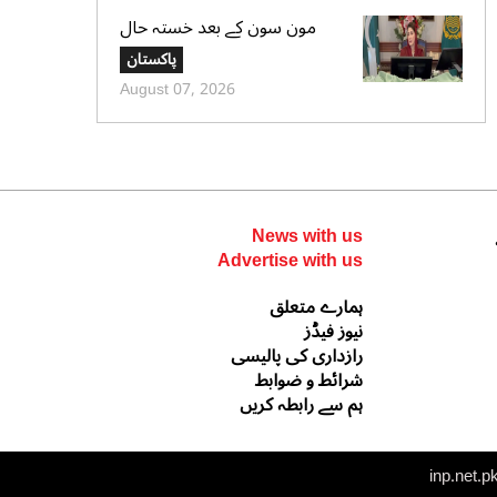
مون سون کے بعد خستہ حال
عمارتوں کا سروے کرایا جائے،
پاکستان
وزیراعلی پنجاب کی ہدایت
August 07, 2026
News with us
Advertise with us
ہمارے متعلق
نیوز فیڈز
رازداری کی پالیسی
شرائط و ضوابط
ہم سے رابطہ کریں