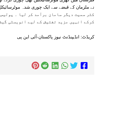
کٹر سمیت دیگر سامان برآمد کر لیا ۔ پولیس 
کرکے انہیں مزید تفتیش کے لیے انویسٹی گیشن
کریڈٹ: انڈیپنڈنٹ نیوز پاکستان-آئی این پی