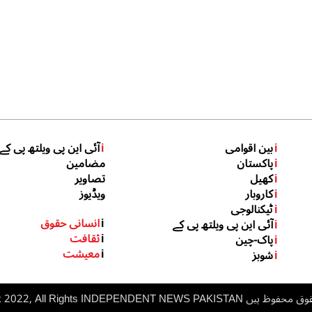
i
بین اقوامی
i
آئی این پی ویلتھ پی کے
i
پاکستان
مضامین
i
کھیل
تصاویر
i
کاروبار
ویڈیوز
i
ٹیکنالوجی
i
انسانی حقوق
i
آئی این پی ویلتھ پی کے
i
ثقافت
i
پاک-چین
i
معیشت
i
شوبز
 ہیں inp.net.pk 2022, All Rights
NDEPENDENT NEWS PAKISTAN
I