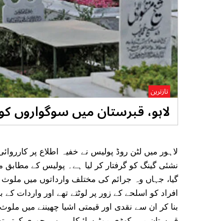
تازترین
لاہو، قبرستان میں سوگواروں کو لو
نشئی گینگ کو گرفتار کر لیا ہے۔ پولیس کے مطابق 
گیا، جہاں وہ جرائم کی مختلف وارداتوں میں ملوث ت
افراد کو اسلحے کے زور پر لوٹتے تھے اور واردات کے
بنا کر ان سے نقدی اور قیمتی اشیا چھیننے میں ملو
قبرستان میں کھڑی موٹرسائیکلیں بھی چوری کرتے تھے