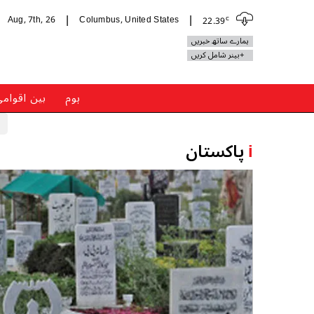
c
Aug, 7th, 26
Columbus, United States
22.39
|
|
ہمارے ساتھ خبریں
+بینر شامل کریں
ہوم
بین اقوام
i
پاکستان