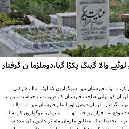
ٹنے والا گینگ پکڑا گیا،دوملزما ن گرفتار
لاہور میں لٹن روڈ پولیس نے خفیہ اطلاع پر کارروائی کرتے ہوئے قبرستان میں سوگواروں کو لوٹنے والے 2 رکنی
ملزمان کو میانی صاحب قبرستان کے قریب سے حراست میں لیا
ھے۔ گرفتار ملزمان فیصل اور اسلم قبرستان میں آنے والے
 بعد موقع سے فرار ہو جاتے تھے۔ ۔ ملزمان سوگواروں کو نشانہ
ث تھے۔ تحقیقات کے مطابق ملزمان ماسٹر چابیوں کی مدد سے
 اور واردات کے بعد فوری طور پر فرار ہو جاتے تھے۔ پولیس