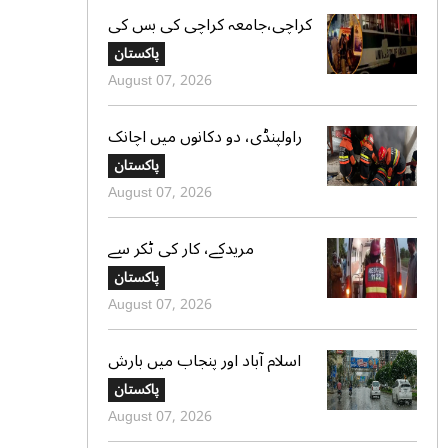
کراچی،جامعہ کراچی کی بس کی
ٹکر سے موٹر سائیکل سوار لڑکی
پاکستان
جاں بحق،ڈرائیور گرفتار
August 07, 2026
راولپنڈی، دو دکانوں میں اچانک
آگ بھڑک اٹھی، ریسکیو کی
پاکستان
بروقت کارروائی، بڑا نقصان ٹل
August 07, 2026
گیا
مریدکے، کار کی ٹکر سے
موٹرسائیکل سوار 2 دوست جاں
پاکستان
بحق، بچہ شدید زخمی
August 07, 2026
اسلام آباد اور پنجاب میں بارش
کی پیشگوئی، کراچی میں بوندا
پاکستان
باندی کا امکان
August 07, 2026