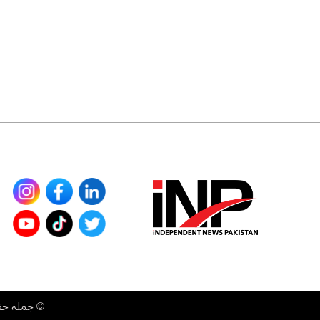
©
جملہ حقوق محفوظ