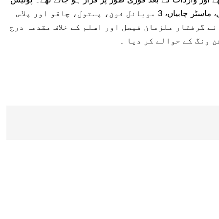
نے ملزمان کے قبضے سے ایک چوری شدہ موٹرسائیکل، ماسٹر چابیاں، 3 موبائل فون، پستول، چاقو اور پلاس
نے گرفتار ملزمان فیصل اور اسلم کے خلاف مقدمہ درج
 ونگ کے حوالے کر دیا ۔