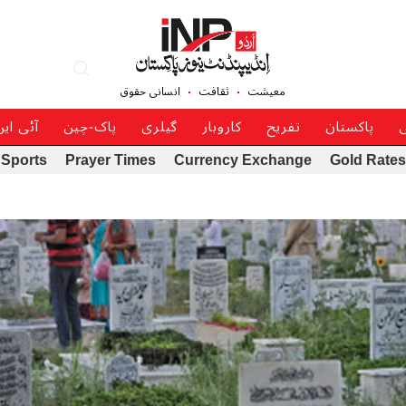
معیشت
ثقافت
انسانی حقوق
ی
پاکستان
تفریح
کاروبار
گیلری
پاک-چین
آئی ای
Sports
Prayer Times
Currency Exchange
Gold Rates