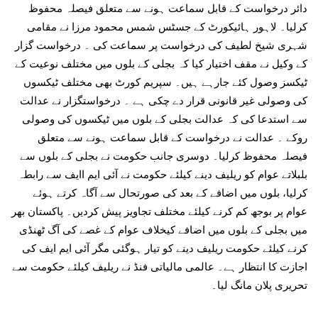
دائر درخواست کے قابل سماعت ہونے سے متعلق فیصلہ محفوظ
کرلیا۔ لاہور ہائیکورٹ کے جسٹس شمس محمود مرزا نے مقامی
شہری شیخ لطیف کی درخواست پر سماعت کی ۔ درخواست گزار
کے وکیل نے مقف اختیار کیا کہ بجلی کے بلوں میں مختلف نوعیت کے
ٹیکسز وصول کئے جارہے ہیں۔ سپریم کورٹ بھی مختلف ٹیکسوں
کی وصولی غیر قانونی قرار دے چکی ہے ۔ درخواستگزار نے عدالت
سے استدعا کی کہ عدالت بجلی کے بلوں میں ٹیکسوں کی وصولی
روکے ۔ عدالت نے درخواست کے قابل سماعت ہونے سے متعلق
فیصلہ محفوظ کرلیا۔ دوسری جانب حکومت نے بجلی کے بلوں سے
بلبلاتے عوام کو ریلیف دینے کیلئے حکومت نے آئی ایم اایف سے رابطہ
کرلیا، بلوں میں اضافے کے بعد کی صورتحال سے آگاہ کرتے ہوئے
عوام پر بوجھ کم کرنے کیلئے مختلف تجاویز پیش کردیں۔ پاکستان بھر
میں بجلی کے بلوں میں اضافے کیخلاف عوام کے غصے کی آگ ٹھنڈی
کرنے کیلئے حکومت ریلیف دینے کو تیار ہوگئی مگر آئی ایم ایف کی
اجازت کا انتظار ہے۔ عالمی مالیاتی فنڈ نے ریلیف کیلئے حکومت سے
تحریری پلان مانگ لیا۔