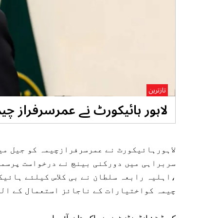
تازترین
لاہور ہائیکورٹ نے عمرسرفراز چی
لاہورہائیکورٹ نے عمرسرفرازچیمہ کو جیل میں
سربراہی میں دورکنی بینچ نے درخواست پرسما
،اہلیہ رابعہ سلطان نے بی کلاس کیلئے ہائی
چیمہ کواختیارات کے ناجائز استعمال کے الز