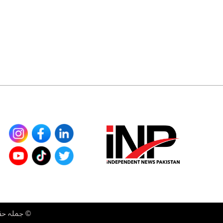
©
جملہ حقوق محفوظ