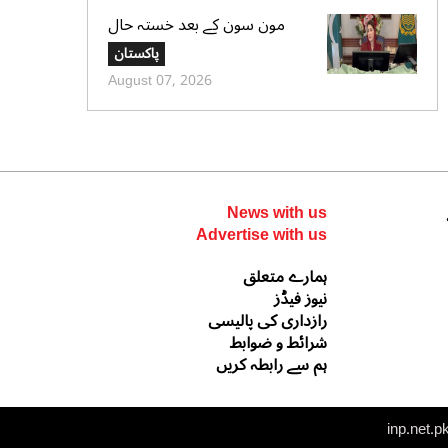
مون سون کے بعد خستہ حال
عمارتوں کا سروے کرایا جائے،
پاکستان
وزیراعلی پنجاب کی ہدایت
August 07, 2026
News with us
Advertise with us
ہمارے متعلق
نیوز فیڈز
رازداری کی پالیسی
شرائط و ضوابط
ہم سے رابطہ کریں