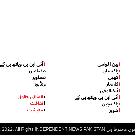
i
بین اقوامی
i
آئی این پی ویلتھ پی کے
i
پاکستان
مضامین
i
کھیل
تصاویر
i
کاروبار
ویڈیوز
i
ٹیکنالوجی
i
انسانی حقوق
i
آئی این پی ویلتھ پی کے
i
ثقافت
i
پاک-چین
i
معیشت
i
شوبز
 ہیں inp.net.pk 2022, All Rights
NDEPENDENT NEWS PAKISTAN
I