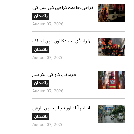
کراچی،جامعہ کراچی کی بس کی
ٹکر سے موٹر سائیکل سوار لڑکی
پاکستان
جاں بحق،ڈرائیور گرفتار
August 07, 2026
راولپنڈی، دو دکانوں میں اچانک
آگ بھڑک اٹھی، ریسکیو کی
پاکستان
بروقت کارروائی، بڑا نقصان ٹل
August 07, 2026
گیا
مریدکے، کار کی ٹکر سے
موٹرسائیکل سوار 2 دوست جاں
پاکستان
بحق، بچہ شدید زخمی
August 07, 2026
اسلام آباد اور پنجاب میں بارش
کی پیشگوئی، کراچی میں بوندا
پاکستان
باندی کا امکان
August 07, 2026