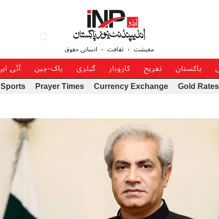
معیشت
ثقافت
انسانی حقوق
ی
پاکستان
تفریح
کاروبار
گیلری
پاک-چین
آئی ای
Sports
Prayer Times
Currency Exchange
Gold Rates