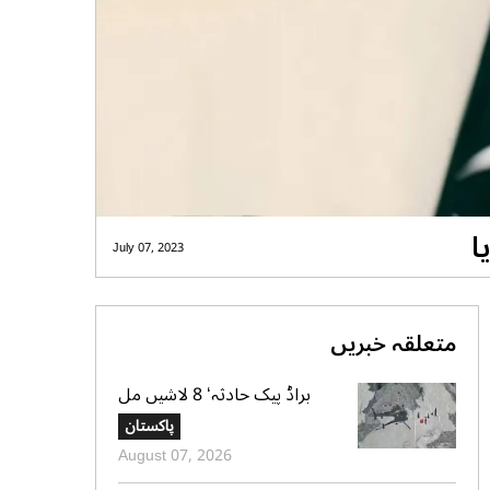
ا
July 07, 2023
متعلقہ خبریں
براڈ پیک حادثہ‘ 8 لاشیں مل
گئیں، ایک تک رسائی مشکل، 2
پاکستان
کی تلاش جاری‘ صدر الپائن کلب
August 07, 2026