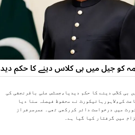
مہ کو جیل میں بی کلاس دینے کا حکم دیدی
 بی کلاس دینے کا حکم دیدیا،جسٹس علی باقرنجفی کی
عت کی،لاہورہائیکورٹ نے محفوظ فیصلہ سنا دیا
کورٹ میں درخواست دائر کررکھی تھی۔ عمرسرفراز
ام میں گرفتار کیا گیا ہے۔