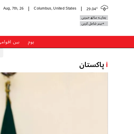
c
Aug, 7th, 26
Columbus, United States
29.04
|
|
ہمارے ساتھ خبریں
+بینر شامل کریں
ہوم
بین اقوام
i
پاکستان