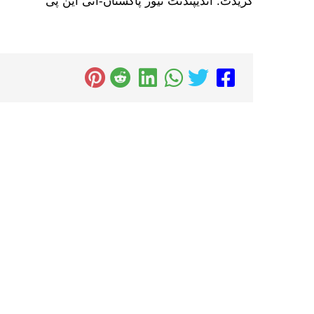
کریڈٹ: انڈیپنڈنٹ نیوز پاکستان-آئی این پی