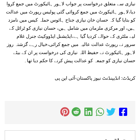
نیازی سے متعلق درخواست پر جواب لاہور ہائیکورٹ میں جمع کروا
دیا،لاہور ہائیکورٹ میں جمع کروائی گئی پولیس رپورٹ میں عدالت
کو بتایا گیا کہ حسان خان نیازی جناح ہائوس حملہ کیس میں نامزد
ہیں، اور مرکزی ملزمان میں شامل ہیں، حسان نیازی کو ٹرائل کے
لیے ملٹری کے حوالے کردیا گیا ہے،ایڈیشنل ایڈووکیٹ جنرل غلام
سرور نے رپورٹ عدالت عالیہ میں جمع کرائی،خیال رہے گزشتہ روز
لاہور ہائیکورٹ نے حفیظ اللہ نیازی کی درخواست پر ان کے بیٹے
حسان نیازی کو جمعہ کو عدالت پیش کرنے کا حکم دیا تھا۔
کریڈٹ: انڈیپنڈنٹ نیوز پاکستان-آئی این پی