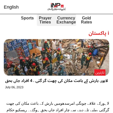
English
Sports
Prayer
Currency
Gold
Times
Exchange
Rates
i
پاکستان
تازترین
لاہور، بارش کے باعث مکان کی چھت گر گئی ، 4 افراد جاں بحق
July 06, 2023
لاہورکے علاقے چونگی امرسدھومیں بارش کے باعث مکان کی چھت
گرگئی ،ملبے تلے دبنے سے چار افراد جاں بحق ہوگئے۔ ریسکیو حکام