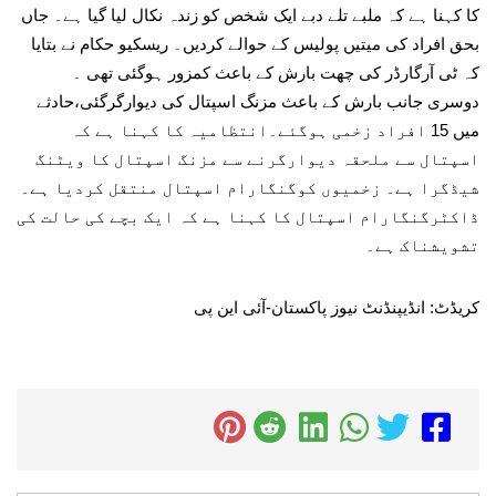
کا کہنا ہے کہ ملبے تلے دبے ایک شخص کو زندہ نکال لیا گیا ہے۔ جاں
بحق افراد کی میتیں پولیس کے حوالے کردیں۔ ریسکیو حکام نے بتایا
کہ ٹی آرگارڈر کی چھت بارش کے باعث کمزور ہوگئی تھی ۔
دوسری جانب بارش کے باعث مزنگ اسپتال کی دیوارگرگئی،حادثے
میں 15 افراد زخمی ہوگئے۔انتظامیہ کا کہنا ہے کہ
اسپتال سے ملحقہ دیوارگرنے سے مزنگ اسپتال کا ویٹنگ
شیڈگرا ہے۔ زخمیوں کوگنگارام اسپتال منتقل کردیا ہے۔
ڈاکٹرگنگارام اسپتال کا کہنا ہے کہ ایک بچے کی حالت کی
تشویشناک ہے۔
کریڈٹ: انڈیپنڈنٹ نیوز پاکستان-آئی این پی