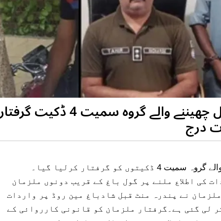
لاہور، خواتین اور بچوں سے موبائل چھیننے وا
ات درج
لاہور میں خواتین اور بچوں سے موبائل فون چھیننے والے گروہ سمیت 4 ڈکیتوں کو گرفتار کرلیا گیا۔
ت کی اطلاع ملنے پر گول باغ کے قریب دونوں ملزمان
لزمان نے پندرہ منٹ قبل شادباغ مین روڈ پر واردات
کر لی گئی ہے۔گرفتار ملزمان کو قانونی کارروائی کے