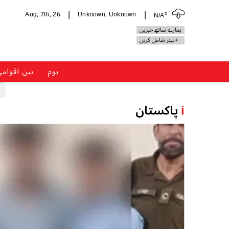
c
Aug, 7th, 26
Unknown, Unknown
N/A
|
|
ہمارے ساتھ خبریں
+بینر شامل کریں
ہوم
بین اقوام
i
پاکستان