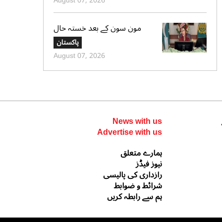
August 07, 2026
مون سون کے بعد خستہ حال
عمارتوں کا سروے کرایا جائے،
پاکستان
وزیراعلی پنجاب کی ہدایت
August 07, 2026
News with us
Advertise with us
ہمارے متعلق
نیوز فیڈز
رازداری کی پالیسی
شرائط و ضوابط
ہم سے رابطہ کریں