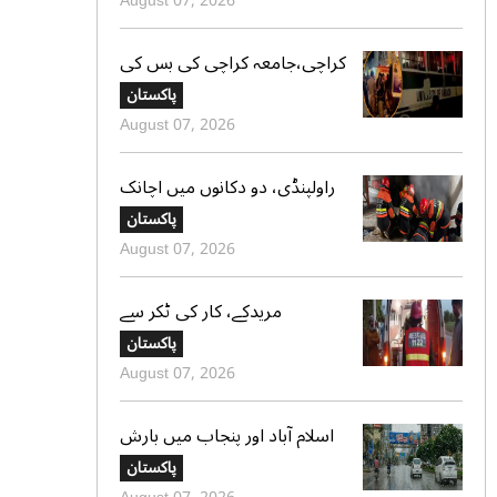
August 07, 2026
کراچی،جامعہ کراچی کی بس کی
ٹکر سے موٹر سائیکل سوار لڑکی
پاکستان
جاں بحق،ڈرائیور گرفتار
August 07, 2026
راولپنڈی، دو دکانوں میں اچانک
آگ بھڑک اٹھی، ریسکیو کی
پاکستان
بروقت کارروائی، بڑا نقصان ٹل
August 07, 2026
گیا
مریدکے، کار کی ٹکر سے
موٹرسائیکل سوار 2 دوست جاں
پاکستان
بحق، بچہ شدید زخمی
August 07, 2026
اسلام آباد اور پنجاب میں بارش
کی پیشگوئی، کراچی میں بوندا
پاکستان
باندی کا امکان