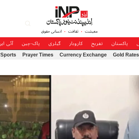
معیشت
ثقافت
انسانی حقوق
ی
پاکستان
تفریح
کاروبار
گیلری
پاک-چین
آئی ای
Sports
Prayer Times
Currency Exchange
Gold Rates