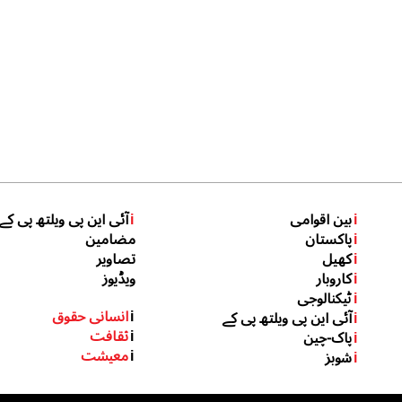
i
بین اقوامی
i
آئی این پی ویلتھ پی کے
i
پاکستان
مضامین
i
کھیل
تصاویر
i
کاروبار
ویڈیوز
i
ٹیکنالوجی
i
انسانی حقوق
i
آئی این پی ویلتھ پی کے
i
ثقافت
i
پاک-چین
i
معیشت
i
شوبز