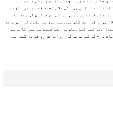
ری جانب اسلام پورہ چوکی اکرم پارک پولیس نے
ر کر لیا۔ ایس پی سٹی بلال احمد کے مطابق ملزمان
واردات کرتے ہوئے سی سی ٹی وی فوٹیج کی مدد سے
ام پورہ کی ایک گلی میں شہریوں سے نقدی اور موبائل
مال بھی کیا گیا۔ملزمان کے قبضے سے غیر قانونی
ات درج کر کے مزید کارروائی شروع کر دی گئی ہے۔