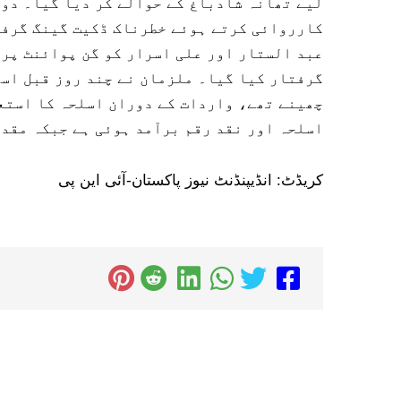
لیے تھانہ شادباغ کے حوالے کر دیا گیا۔ دوس
کارروائی کرتے ہوئے خطرناک ڈکیت گینگ گرفتا
عبد الستار اور علی اسرار کو گن پوائنٹ پر 
گرفتار کیا گیا۔ ملزمان نے چند روز قبل اسل
چھینے تھے، واردات کے دوران اسلحہ کا استع
اسلحہ اور نقد رقم برآمد ہوئی ہے جبکہ مقدم
کریڈٹ: انڈیپنڈنٹ نیوز پاکستان-آئی این پی