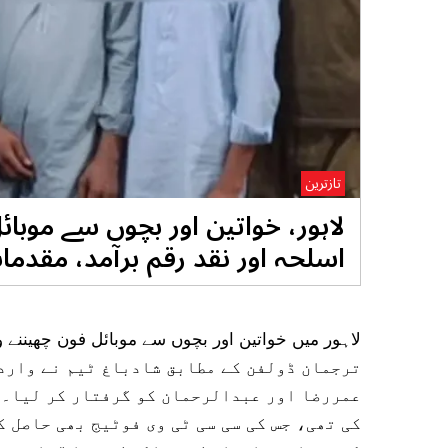
تازترین
اسلحہ اور نقد رقم برآمد، مقدم
ترجمان ڈولفن کے مطابق شادباغ ٹیم نے واردا
عمررضا اور عبدالرحمان کو گرفتار کر لیا۔م
کی تھی، جس کی سی سی ٹی وی فوٹیج بھی حاصل 