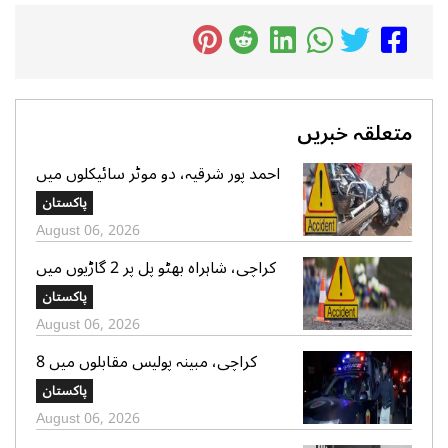
متعلقہ خبریں
احمد پور شرقیہ، دو موٹر سائیکلوں میں
تصادم، 2 افراد جاں بحق، 3 زخمی
پاکستان
August 06, 2026
کراچی، شاہراہ بھٹو پل پر 2 گاڑیوں میں
تصادم، لڑکی جاں بحق، 11 افرادزخمی
پاکستان
August 06, 2026
کراچی، مبینہ پولیس مقابلوں میں 8
زخمی سمیت 12 ڈاکو گرفتار، اسلحہ،
پاکستان
موبائل فونز، کیش رقم اور موٹر سائیکلیں
August 06, 2026
برآمد