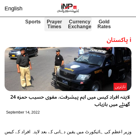
English
Sports
Prayer
Currency
Gold
Times
Exchange
Rates
i
پاکستان
تازترین
لاپتہ افراد کیس میں اہم پیشرفت، مغوی حسیب حمزہ 24
گھنٹے میں بازیاب
September 14, 2022
وزیر اعظم کی ہائیکورٹ میں یقین دہانی کے بعد لاپتہ افراد کے کیس