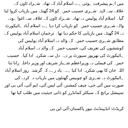
میں اہم پیشرفت ہوئی ہے، اسلام آباد کے تھانہ شہزاد ٹاون کے
علاقے سے لاپتہ شہری حسیب حمزہ کو 24 گھنٹے میں بازیاب کروا لیا
گیا۔ اسلام آباد پولیس نے تھانہ شہزاد ٹاون کے علاقے سے اغوا ہونے
والے شہری حسیب حمزہ کو بازیاب کرا دیا ہے، اسلام آباد ہائیکورٹ
نے 24 گھنٹے میں بازیابی کا حکم دیا تھا۔ ترجمان اسلام آباد پولیس کے
مطابق شہری حسیب حمزہ کے والد نے اسلام آباد پولیس کی
کوششوں کی تعریف کی، حسیب حمزہ کے والد نے اسلام آباد
ہائیکورٹ کی بھرپور سپورٹ پر تہہ دل سے شکریہ ادا کیا۔ حسیب
حمزہ کی فیملی نے وزیراعظم شہباز شریف اور وزیر داخلہ رانا ثنا
اللہ خان کا بھی شکریہ ادا کیا ہے۔ یاد رہے کہ گزشتہ روز اسلام آباد
ہائیکورٹ نے شہری کو چوبیس گھنٹوں میں بازیاب نہ کرنے کی
صورت میں آئی جی، چیف کمشنر، آئی ایس آئی، ایم آئی، آئی بی اور
سپیشل برانچ کے سیکٹر کمانڈرز کو ذاتی حیثیت میں طلب کیا تھا۔
کریڈٹ: انڈیپنڈنٹ نیوز پاکستان-آئی این پی