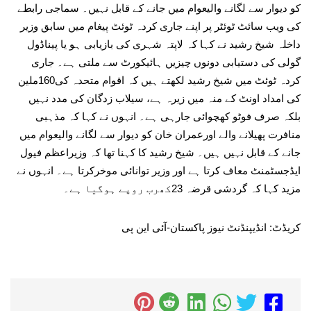
کو دیوار سے لگانے والیعوام میں جانے کے قابل نہیں۔ سماجی رابطے
کی ویب سائٹ ٹوئٹر پر اپنے جاری کردہ ٹوئٹ پیغام میں سابق وزیر
داخلہ شیخ رشید نے کہا کہ لاپتہ شہری کی بازیابی ہو یا پیناڈول
گولی کی دستیابی دونوں چیزیں ہائیکورٹ سے ملتی ہے۔ جاری
کردہ ٹوئٹ میں شیخ رشید لکھتے ہیں کہ اقوام متحدہ کی160ملین
کی امداد اونٹ کے منہ میں زیرہ ہے، سیلاب زدگان کی مدد نہیں
بلکہ صرف فوٹو کھچوائی جارہی ہے۔ انہوں نے کہا کہ مذہبی
منافرت پھیلانے والے اورعمران خان کو دیوار سے لگانے والیعوام میں
جانے کے قابل نہیں ہیں۔ شیخ رشید کا کہنا تھا کہ وزیراعظم فیول
ایڈجسٹمنٹ معاف کرتا ہے اور وزیر توانائی موخرکرتا ہے۔ انہوں نے
مزید کہا کہ گردشی قرضہ 23کھرب روپے ہوگیا ہے۔
کریڈٹ: انڈیپنڈنٹ نیوز پاکستان-آئی این پی