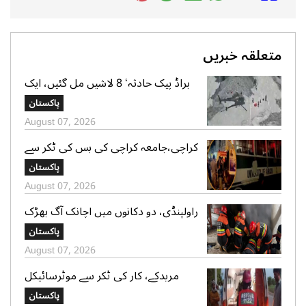
متعلقہ خبریں
براڈ پیک حادثہ‘ 8 لاشیں مل گئیں، ایک
تک رسائی مشکل، 2 کی تلاش جاری‘
پاکستان
صدر الپائن کلب
August 07, 2026
کراچی،جامعہ کراچی کی بس کی ٹکر سے
موٹر سائیکل سوار لڑکی جاں بحق،ڈرائیور
پاکستان
گرفتار
August 07, 2026
راولپنڈی، دو دکانوں میں اچانک آگ بھڑک
اٹھی، ریسکیو کی بروقت کارروائی، بڑا
پاکستان
نقصان ٹل گیا
August 07, 2026
مریدکے، کار کی ٹکر سے موٹرسائیکل
سوار 2 دوست جاں بحق، بچہ شدید
پاکستان