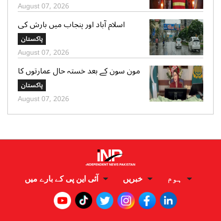
زخمی
August 07, 2026
اسلام آباد اور پنجاب میں بارش کی
پیشگوئی، کراچی میں بوندا باندی کا
پاکستان
امکان
August 07, 2026
مون سون کے بعد خستہ حال عمارتوں کا
سروے کرایا جائے، وزیراعلی پنجاب کی
پاکستان
ہدایت
August 07, 2026
ہوم
خبریں
آئی این پی کے بارے میں