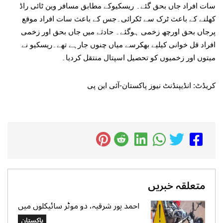
سات افراد جاں بحق گئے۔ ریسکیوکے مطابق مسافر وین ٹائی راڈ
کھلنے کے باعث ٹرک سے ٹکرائی۔جس کے باعث سات افراد موقع
پرجاں بحق اورچھ زخمی ہوگئے۔ حادثے میں جاں بحق اور زخمی
افراد قل خوانی کیلیے بھکرسے میاں چنوں جارہے تھے۔ریسکیو نے
میتوں اور زخمیوں کو تحصیل اسپتال منتقل کردیا۔
کریڈٹ: انڈیپنڈنٹ نیوز پاکستان-آئی این پی
متعلقہ خبریں
احمد پور شرقیہ، دو موٹر سائیکلوں میں
تصادم، 2 افراد جاں بحق، 3 زخمی
پاکستان