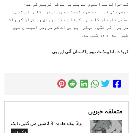
کے حوالے سے انہوں نے بتایا ہے کہ ٹرینر کی عدم
موجودگی کے باعث خود ٹھیک سے پن نہیں لگا پائی تھی۔
عظمی کاردار کا مزید کہنا ہے کہ دوران ورزش ان کو راڈ
سر پر آ کر لگی۔ لیگی ایم پی اے کو سروسز اسپتال میں
طبی امداد دی گئی ہے۔
کریڈٹ: انڈیپنڈنٹ نیوز پاکستان-آئی این پی
متعلقہ خبریں
براڈ پیک حادثہ‘ 8 لاشیں مل گئیں، ایک
تک رسائی مشکل، 2 کی تلاش جاری‘
پاکستان