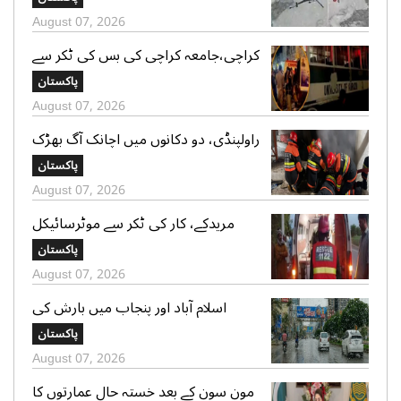
صدر الپائن کلب
August 07, 2026
کراچی،جامعہ کراچی کی بس کی ٹکر سے
موٹر سائیکل سوار لڑکی جاں بحق،ڈرائیور
پاکستان
گرفتار
August 07, 2026
راولپنڈی، دو دکانوں میں اچانک آگ بھڑک
اٹھی، ریسکیو کی بروقت کارروائی، بڑا
پاکستان
نقصان ٹل گیا
August 07, 2026
مریدکے، کار کی ٹکر سے موٹرسائیکل
سوار 2 دوست جاں بحق، بچہ شدید
پاکستان
زخمی
August 07, 2026
اسلام آباد اور پنجاب میں بارش کی
پیشگوئی، کراچی میں بوندا باندی کا
پاکستان
امکان
August 07, 2026
مون سون کے بعد خستہ حال عمارتوں کا