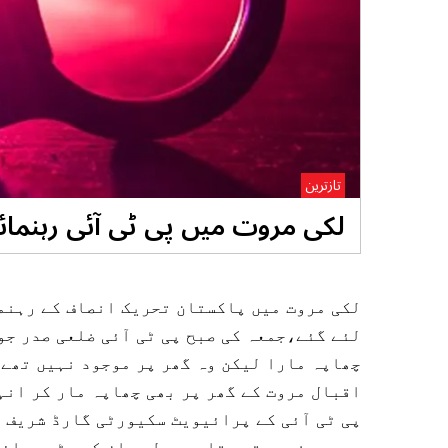
تازترین
لکی مروت میں پی ٹی آئی رہنمائ
لکی مروت میں پاکستان تحریک انصاف کے رہنما
لئے گئے،جمعہ کی صبح پی ٹی آئی ضلعی صدر جو
چھاپہ مارا لیکن وہ گھر پر موجود نہیں تھے،
اقبال مروت کے گھر پر بھی چھاپہ مار کر ان
پی ٹی آئی کے پرائیویٹ سکیورٹی گارڈ شریف ا
موجود نہیں تھے تاہم پولیس ان کے بڑے بھائ