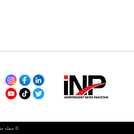
©
جملہ حقوق محفوظ