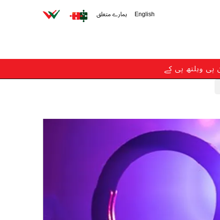
English
ہمارے متعلق
ن پی ویلتھ پی کے