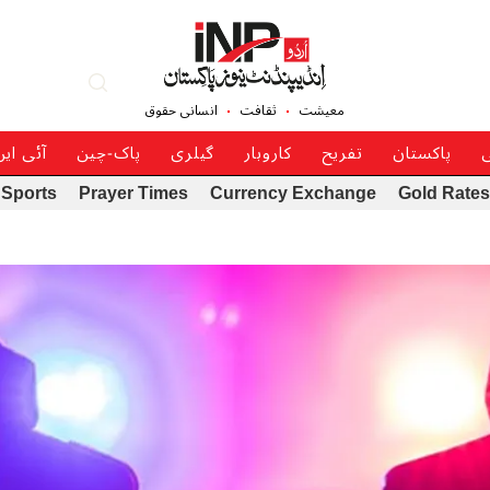
معیشت
ثقافت
انسانی حقوق
ی
پاکستان
تفریح
کاروبار
گیلری
پاک-چین
آئی ای
Sports
Prayer Times
Currency Exchange
Gold Rates