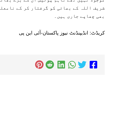
شریف اللہ کے بھائی کو گرفتار کر کے نامعلو
بھی چھاپے جاری ہیں۔
کریڈٹ: انڈیپنڈنٹ نیوز پاکستان-آئی این پی