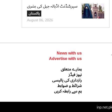
سپریٹنڈنٹ اڈیالہ جیل کی بشری
بی بی کی قیدِ تنہائی اور امتیازی
پاکستان
سلوک کے الزامات کی تردید،
August 06, 2026
تحریری جواب جمع کرادیا
News with us
Advertise with us
ہمارے متعلق
نیوز فیڈز
رازداری کی پالیسی
شرائط و ضوابط
ہم سے رابطہ کریں