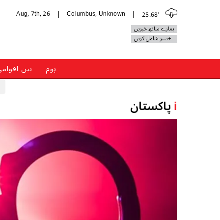
c
Aug, 7th, 26
Columbus, Unknown
25.68
|
|
ہمارے ساتھ خبریں
+بینر شامل کریں
ہوم
بین اقوام
i
پاکستان