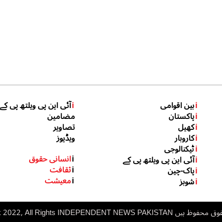
i
بین اقوامی
i
آئی این پی ویلتھ پی کے
i
پاکستان
مضامین
i
کھیل
تصاویر
i
کاروبار
ویڈیوز
i
ٹیکنالوجی
i
انسانی حقوق
i
آئی این پی ویلتھ پی کے
i
ثقافت
i
پاک-چین
i
معیشت
i
شوبز
 ہیں inp.net.pk 2022, All Rights
NDEPENDENT NEWS PAKISTAN
I