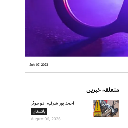
July 07, 2023
متعلقہ خبریں
احمد پور شرقیہ، دو موٹر
سائیکلوں میں تصادم، 2 افراد
پاکستان
جاں بحق، 3 زخمی
August 06, 2026