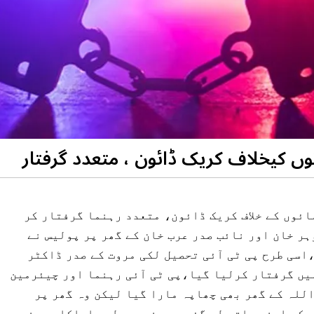
وں کیخلاف کریک ڈائون ، متعدد گرفتار
ئوں کے خلاف کریک ڈائون، متعدد رہنما گرفتار کر
ہر خان اور نائب صدر عرب خان کے گھر پر پولیس نے
اسی طرح پی ٹی آئی تحصیل لکی مروت کے صدر ڈاکٹر
ہیں گرفتار کرلیا گیا،پی ٹی آئی رہنما اور چیئرمین
للہ کے گھر بھی چھاپہ مارا گیا لیکن وہ گھر پر
ی کو اپنے ساتھ لے گئی،درجنوں پولیس اہلکاروں نے