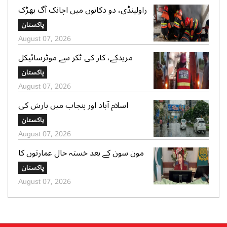
راولپنڈی، دو دکانوں میں اچانک آگ بھڑک
اٹھی، ریسکیو کی بروقت کارروائی، بڑا
پاکستان
نقصان ٹل گیا
August 07, 2026
مریدکے، کار کی ٹکر سے موٹرسائیکل
سوار 2 دوست جاں بحق، بچہ شدید
پاکستان
زخمی
August 07, 2026
اسلام آباد اور پنجاب میں بارش کی
پیشگوئی، کراچی میں بوندا باندی کا
پاکستان
امکان
August 07, 2026
مون سون کے بعد خستہ حال عمارتوں کا
سروے کرایا جائے، وزیراعلی پنجاب کی
پاکستان
ہدایت
August 07, 2026