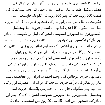
زراعت کا شعبہ بری طرح متاثر ہوا ہے، آلو ، پیاز اور ٹماٹر کی
فصلیں مکمل طور پر تباہ ہوگئی ہیں۔ جس کی وجہ سے ٹماٹر کی
قیمت 500 روپے جب کہ پیاز 300 روپے فی کلو تک جاپہنچی ہے۔
حکومت نے ملک میں ٹماٹر اور پیاز کی قلت پر قابو پانے کے لئے بیرون
ملک سے منگوانے کا اعلان کیا تھا۔ پاکستان فروٹ اینڈ ویجیٹیبل
ایکسپورٹرز اینڈ امپورٹرز ایسوسی ایشن کی اپیل پر حکومت نے ٹماٹر
اور پیاز کو ٹیکسوں اور ڈیوٹیوں سے مستثنی قرار دے دیا ہے۔ ایف بی
آر کی جانب سے جاری اعلامیے کے مطابق ٹماٹر اور پیاز پر استثنی 31
دسمبر تک ہوگا۔ دوسری جانب پاکستان فروٹ اینڈ ویجیٹیبل
ایکسپورٹرز اینڈ امپورٹرز ایسوسی ایشن کے چیئرمین وحید احمد نے
کہا کہ حکومت کی جانب سے اب تک 13 ہزار ٹن پیاز اور ٹماٹر کی
درآمد کے اجازت نامے مل گئے ہیں۔ آئندہ چند روز میں مزید اجازت
نامے بھی جاری ہوجائیں گے۔ وحید احمد نے ایران اور افغانستان سے
پیاز اور ٹماٹر کی درآمد جاری ہے جب کہ یو اے ای ، مصرف اور ترکی
سے بھی پیاز منگوائی جارہی ہے۔ چیئرمین پاکستان فروٹ اینڈ
ویجیٹیبل ایکسپورٹرز اینڈ امپورٹرز ایسوسی ایشن نے کہا کہ پیاز اور
ٹماٹر کی قیمتوں میں آئندہ 15 سے 20 روز میں استحکام آجائے گا۔