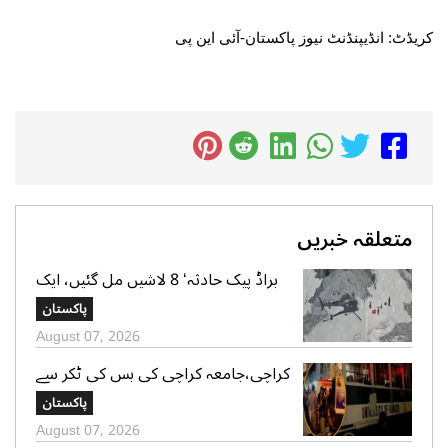
کریڈٹ: انڈیپنڈنٹ نیوز پاکستان-آئی این پی
متعلقہ خبریں
براڈ پیک حادثہ‘ 8 لاشیں مل گئیں، ایک
تک رسائی مشکل، 2 کی تلاش جاری‘
پاکستان
صدر الپائن کلب
August 07, 2026
کراچی،جامعہ کراچی کی بس کی ٹکر سے
موٹر سائیکل سوار لڑکی جاں بحق،ڈرائیور
پاکستان
گرفتار
August 07, 2026