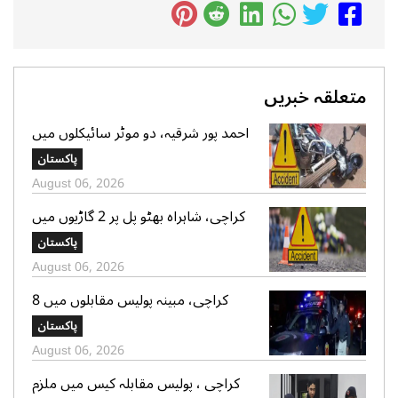
متعلقہ خبریں
احمد پور شرقیہ، دو موٹر سائیکلوں میں
تصادم، 2 افراد جاں بحق، 3 زخمی
پاکستان
August 06, 2026
کراچی، شاہراہ بھٹو پل پر 2 گاڑیوں میں
تصادم، لڑکی جاں بحق، 11 افرادزخمی
پاکستان
August 06, 2026
کراچی، مبینہ پولیس مقابلوں میں 8
زخمی سمیت 12 ڈاکو گرفتار، اسلحہ،
پاکستان
موبائل فونز، کیش رقم اور موٹر سائیکلیں
August 06, 2026
برآمد
کراچی ، پولیس مقابلہ کیس میں ملزم