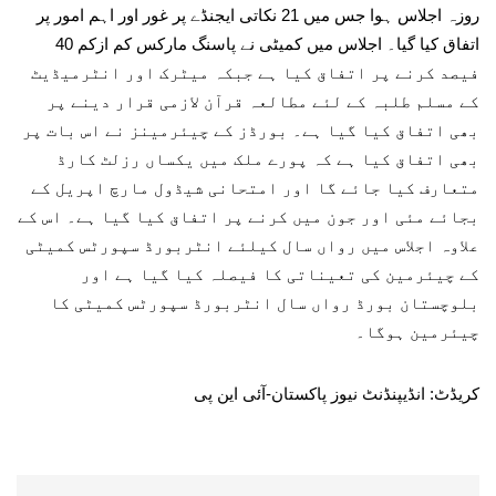
روزہ اجلاس ہوا جس میں 21 نکاتی ایجنڈے پر غور اور اہم امور پر
اتفاق کیا گیا۔ اجلاس میں کمیٹی نے پاسنگ مارکس کم ازکم 40
فیصد کرنے پر اتفاق کیا ہے جبکہ میٹرک اور انٹرمیڈیٹ
کے مسلم طلبہ کے لئے مطالعہ قرآن لازمی قرار دینے پر
بھی اتفاق کیا گیا ہے۔ بورڈز کے چیئرمینز نے اس بات پر
بھی اتفاق کیا ہے کہ پورے ملک میں یکساں رزلٹ کارڈ
متعارف کیا جائے گا اور امتحانی شیڈول مارچ اپریل کے
بجائے مئی اور جون میں کرنے پر اتفاق کیا گیا ہے۔ اس کے
علاوہ اجلاس میں رواں سال کیلئے انٹربورڈ سپورٹس کمیٹی
کے چیئرمین کی تعیناتی کا فیصلہ کیا گیا ہے اور
بلوچستان بورڈ رواں سال انٹربورڈ سپورٹس کمیٹی کا
چیئرمین ہوگا۔
کریڈٹ: انڈیپنڈنٹ نیوز پاکستان-آئی این پی