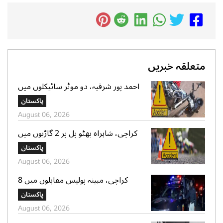
متعلقہ خبریں
احمد پور شرقیہ، دو موٹر سائیکلوں میں
تصادم، 2 افراد جاں بحق، 3 زخمی
پاکستان
August 06, 2026
کراچی، شاہراہ بھٹو پل پر 2 گاڑیوں میں
تصادم، لڑکی جاں بحق، 11 افرادزخمی
پاکستان
August 06, 2026
کراچی، مبینہ پولیس مقابلوں میں 8
زخمی سمیت 12 ڈاکو گرفتار، اسلحہ،
پاکستان
موبائل فونز، کیش رقم اور موٹر سائیکلیں
August 06, 2026
برآمد