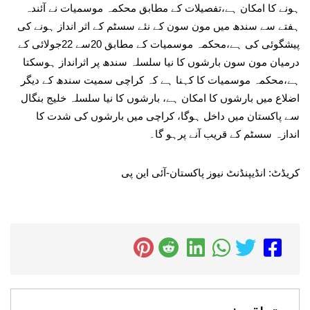
ہونے کا امکان ہے،تفصیلات کے مطابق محکمہ موسمیات نے آئندہ
ہفتے سے سندھ میں مون سون کے نئے سسٹم کے اثر انداز ہونے کی
پیشگوئی کی ہے،محکمہ موسمیات کے مطابق 20سے 22جولائی کے
درمیان مون سون بارشوں کا نیا سلسلہ سندھ پر اثرانداز ہوسکتا
ہے،محکمہ موسمیات کا کہنا ہے کہ کراچی سمیت سندھ کے دیگر
اضلاع میں بارشوں کا امکان ہے، بارشوں کا نیا سلسلہ خلیج بنگال
سے پاکستان میں داخل ہوگا، کراچی میں بارشوں کی شدت کا
اندازہ سسٹم کے قریب آنے پرہو گا۔
کریڈٹ: انڈیپنڈنٹ نیوز پاکستان-آئی این پی