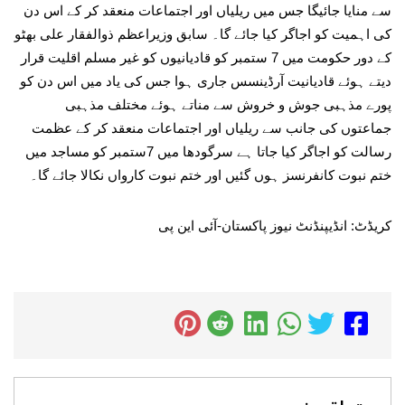
سے منایا جائیگا جس میں ریلیاں اور اجتماعات منعقد کر کے اس دن
کی اہمیت کو اجاگر کیا جائے گا۔ سابق وزیراعظم ذوالفقار علی بھٹو
کے دور حکومت میں 7 ستمبر کو قادیانیوں کو غیر مسلم اقلیت قرار
دیتے ہوئے قادیانیت آرڈینسس جاری ہوا جس کی یاد میں اس دن کو
پورے مذہبی جوش و خروش سے مناتے ہوئے مختلف مذہبی
جماعتوں کی جانب سے ریلیاں اور اجتماعات منعقد کر کے عظمت
رسالت کو اجاگر کیا جاتا ہے سرگودھا میں 7ستمبر کو مساجد میں
ختم نبوت کانفرنسز ہوں گئیں اور ختم نبوت کارواں نکالا جائے گا۔
کریڈٹ: انڈیپنڈنٹ نیوز پاکستان-آئی این پی