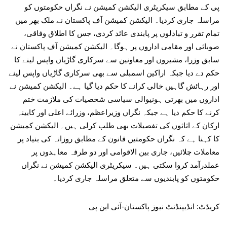
پی کے مطابق سیکریٹری الیکشن کمیشن نے نگراں حکومتوں کو
مراسلہ جاری کردیا۔ الیکشن کمیشن آف پاکستان نے ملک بھر میں
تمام تقرر و تبادلوں پر پابندی عائد کردی، جس کا اطلاق وفاقی،
صوبائی اور مقامی اداروں پر ہوگا۔ الیکشن کمیشن آف پاکستان نے
سابق وزرا، مشیروں اور معاونین سے سرکاری گاڑیاں واپس لینے کا
حکم دے دیا جبکہ اراکین اسمبلی سے بھی سرکاری گاڑیاں واپس لینے
اور رہائش گاہیں خالی کرانے کا حکم دیا گیا ہے۔ الیکشن کمیشن نے
اداروں میں بھرتی ہونیوالی سیاسی شخصیات کی ملازمت ختم
کرنے کا حکم دیا ہے جبکہ نگراں وزیراعظم، وزرائے اعلی اور کابینہ
ارکان کے اثاثوں کی تفصیلات بھی طلب کرلی ہیں۔ الیکشن کمیشن
کا کہنا ہے کہ نگراں حکومتیں قانون کے مطابق روزانہ کی بنیاد پر
معاملات چلائیں، جاری بین الاقوامی اور دو طرفہ معاہدوں پر
عملدرآمد کروا سکتی ہیں۔ سیکریٹری الیکشن کمیشن نے نگراں
حکومتوں کو پابندیوں سے متعلق مراسلہ جاری کردیا۔
کریڈٹ: انڈیپنڈنٹ نیوز پاکستان-آئی این پی