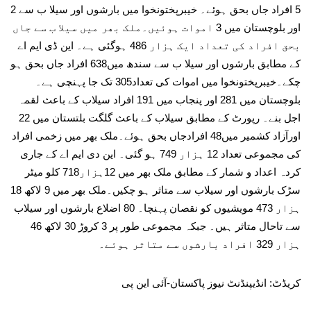
5 افراد جاں بحق ہوئے۔ خیبرپختونخوا میں بارشوں اور سیلا ب سے 2
اور بلوچستان میں 3 اموات ہوئیں۔ملک بھر میں سیلا ب سے جاں
بحق افراد کی تعداد ایک ہزار 486 ہوگئی ہے۔ این ڈی ایم اے
کے مطابق بارشوں اور سیلا ب سے سندھ میں638 افراد جاں بحق ہو
چکے۔خیبرپختونخوا میں اموات کی تعداد305 تک جا پہنچی ہے۔
بلوچستان میں 281 اور پنجاب میں 191 افراد سیلاب کے باعث لقمہ
اجل بنے۔ رپورٹ کے مطابق سیلاب کے باعث گلگت بلتستان میں 22
اورآزاد کشمیر میں48 افرادجاں بحق ہوئے۔ملک بھر میں زخمی افراد
کی مجموعی تعداد 12 ہزار 749 ہو گئی۔ این دی ایم اے کے جاری
کردہ اعداد و شمار کے مطابق ملک بھر میں 12ہزار718 کلو میٹر
سڑک بارشوں اور سیلاب سے متاثر ہو چکیں۔ملک بھر میں 9 لاکھ 18
ہزار 473 مویشیوں کو نقصان پہنچا۔ 80 اضلاع بارشوں اور سیلاب
سے تاحال متاثر ہیں۔ جبکہ مجموعی طور پر 3 کروڑ 30 لاکھ 46
ہزار 329 افراد بارشوں سے متاثر ہوئے۔
کریڈٹ: انڈیپنڈنٹ نیوز پاکستان-آئی این پی