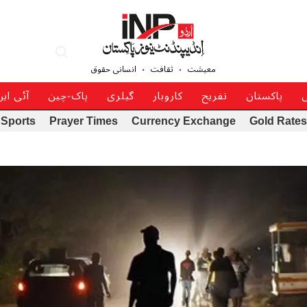
معیشت
ثقافت
انسانی حقوق
ی
پاکستان
تفریح
کاروبار
گیلری
پاک-چین
آئی ای
Sports
Prayer Times
Currency Exchange
Gold Rates