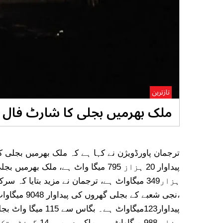
تازترین
ملک بھرمیں بجلی کا شارٹ فال 6 ہزار 705میگا واٹ
ہزار 988 میگاواٹ