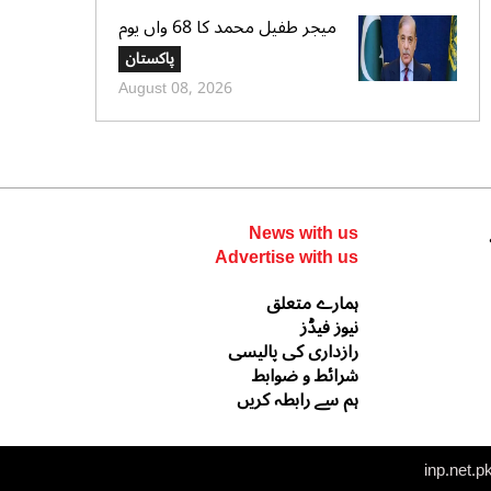
میجر طفیل محمد کا 68 واں یوم
شہادت عقیدت واحترام سے منایا
پاکستان
گیا، وزیراعظم و سروسز چیفس کا
August 08, 2026
خراجِ عقیدت
News with us
Advertise with us
ہمارے متعلق
نیوز فیڈز
رازداری کی پالیسی
شرائط و ضوابط
ہم سے رابطہ کریں