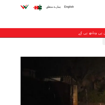
English
ہمارے متعلق
ن پی ویلتھ پی کے