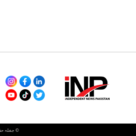
©
جملہ حقوق محفوظ