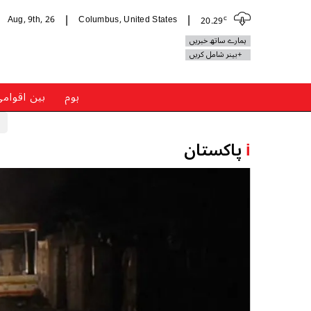
c
Aug, 9th, 26
Columbus, United States
20.29
|
|
ہمارے ساتھ خبریں
+بینر شامل کریں
ہوم
بین اقوام
i
پاکستان