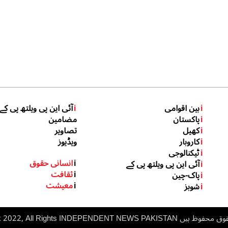
i
بین اقوامی
i
آئی این پی ویلتھ پی کے
i
پاکستان
مضامین
i
کھیل
تصاویر
i
کاروبار
ویڈیوز
i
ٹیکنالوجی
i
انسانی حقوق
i
آئی این پی ویلتھ پی کے
i
ثقافت
i
پاک-چین
i
معیشت
i
شوبز
 ہیں inp.net.pk 2022, All Rights
NDEPENDENT NEWS PAKISTAN
I