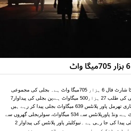
ترجمان پاورڈویژن نے کہا ہے کہ ملک بھرمیں بجلی کا شارٹ فال 6 ہزار 705میگا واٹ ہے۔ بجلی کی مجموعی
پیداوار 20 ہزاز 795 میگا واٹ ہے، ملک بھرمیں بجلی کی طلب 27 ہزار500 میگاواٹ ہے،پن بجلی کی پیداوار7
ہزار349 میگاواٹ ہے، ترجمان نے مزید بتایا کہ سرکاری تھرمل پاور پلانٹس 639 میگاواٹ بجلی پیدا کر رہے ہیں
،نجی شعبے کے بجلی گھروں کی پیداوار 9048 میگاواٹ ہے، ونڈ پاورپلانٹس سے 534 میگاواٹ، سولربجلی گھروں سے
پیداوار123میگاواٹ ہے۔ بگاس سے 115 میگا واٹ بجلی پیدا کی جا رہی ہے ۔نیوکلیئر پاور پلانٹس کی پیداوار 2
 ہے، ملک بھر میں 14 گھنٹے تک لوڈ شیڈنگ کی جا رہی ہے،بعض علاقوں میں فنی