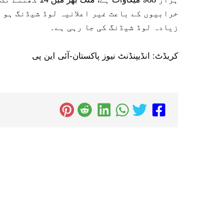
خرابیوں کے باعث غیر اعلانیہ لوڈ شیڈنگ ہو ر
زیادہ لوڈ شیڈنگ کی جا رہی ہے۔
کریڈٹ: انڈیپنڈنٹ نیوز پاکستان-آئی این پی