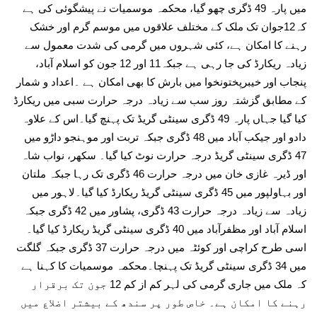
میں پارہ 49 ڈگری چھو گیا، محکمہ موسمیات نے پیشگوئی کی ہے
کہ12جوان تک ملک کے مختلف علاقوں میں موسم گرم اور خشک
رہنے کا امکان ہے، کئی شہروں میں گرمی کی شدت معمول سے
زیادہ ریکارڈ کی جا رہی ہے جبکہ11 اور 12 جون کو اسلام آباد،
پنجاب اور خیبرپختونخوا میں بارش کا بھی امکان ہے ۔اعداد و شمار
کے مطابق گزشتہ روز سب سے زیادہ درجہ حرارت سبی میں ریکارڈ
کیا گیا جہاں پارہ 49 ڈگری سینٹی گریڈ تک پہنچ گیا۔اس کے علاوہ
دادو اور جیکب آباد میں 48 ڈگری جبکہ تربت اور موہنجو داڑو میں
47 ڈگری سینٹی گریڈ درجہ حرارت نوٹ کیا گیا۔ سکھر، نواب شاہ
اور ڈیرہ غازی خان میں درجہ حرارت 46 ڈگری تک رہا جبکہ ملتان
اور بہاولپور میں 45 ڈگری سینٹی گریڈ ریکارڈ کیا گیا۔لاہور میں
زیادہ سے زیادہ درجہ حرارت 43 ڈگری، پشاور میں 42 ڈگری جبکہ
اسلام آباد اور مظفرآباد میں 40 ڈگری سینٹی گریڈ ریکارڈ کیا گیا۔
اسی طرح کراچی اور کوئٹہ میں درجہ حرارت 37 ڈگری جبکہ گلگت
میں 34 ڈگری سینٹی گریڈ تک پہنچا۔محکمہ موسمیات کا کہنا ہے
کہ ملک میں جاری گرمی کی لہر کم از کم 12 جون تک برقرار
رہنے کا امکان ہے۔ خاص طور پر سندھ کے بیشتر اضلاع میں