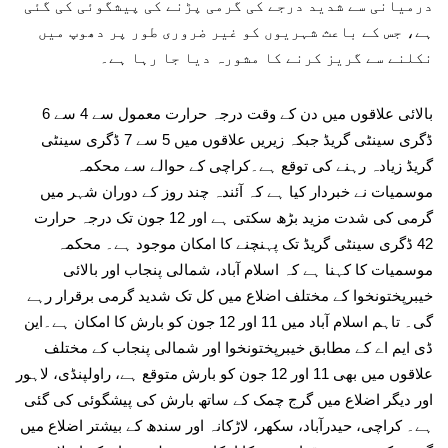
درمیانی سے شدید درجے کی گرمی پڑنے کی پیشگوئی کی گئی
ہے، جس کے باعث شہریوں کو غیر ضروری طور پر دھوپ میں
نکلنے سے گریز کرنے کا مشورہ دیا جا رہا ہے۔
بالائی علاقوں میں دن کے وقت درجہ حرارت معمول سے 4 سے 6
ڈگری سینٹی گریڈ جبکہ زیریں علاقوں میں 5 سے 7 ڈگری سینٹی
گریڈ زیادہ رہنے کی توقع ہے۔کراچی کے حوالے سے محکمہ
موسمیات نے خبردار کیا ہے کہ آئندہ چند روز کے دوران شہر میں
گرمی کی شدت مزید بڑھ سکتی ہے اور 12 جون تک درجہ حرارت
42 ڈگری سینٹی گریڈ تک پہنچنے کا امکان موجود ہے۔ محکمہ
موسمیات کا کہنا ہے کہ اسلام آباد، شمالی پنجاب اور بالائی
خیبرپختونخوا کے مختلف اضلاع میں کل تک شدید گرمی برقرار رہے
گی۔ تاہم اسلام آباد میں 11 اور 12 جون کو بارش کا امکان ہے۔این
ڈی ایم اے کے مطابق خیبرپختونخوا اور شمالی پنجاب کے مختلف
علاقوں میں بھی 11 اور 12 جون کو بارش متوقع ہے، راولپنڈی، لاہور
اور دیگر اضلاع میں گرج چمک کے ساتھ بارش کی پیشگوئی کی گئی
ہے۔ کراچی، حیدرآباد، سکھر، لاڑکانہ اور سندھ کے بیشتر اضلاع میں