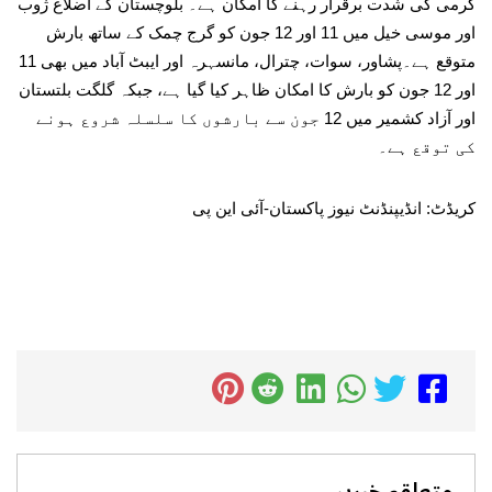
گرمی کی شدت برقرار رہنے کا امکان ہے۔ بلوچستان کے اضلاع ژوب
اور موسی خیل میں 11 اور 12 جون کو گرج چمک کے ساتھ بارش
متوقع ہے۔پشاور، سوات، چترال، مانسہرہ اور ایبٹ آباد میں بھی 11
اور 12 جون کو بارش کا امکان ظاہر کیا گیا ہے، جبکہ گلگت بلتستان
اور آزاد کشمیر میں 12 جون سے بارشوں کا سلسلہ شروع ہونے
کی توقع ہے۔
کریڈٹ: انڈیپنڈنٹ نیوز پاکستان-آئی این پی