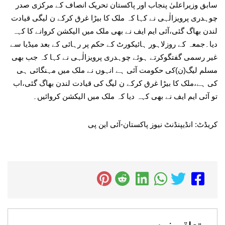
سابق وزیراعلیٰ پنجاب اور پاکستان تحریک انصاف کے مرکزی صدر
چوہدری پرویزالٰہی نے کہا کہ ملک کا بیڑا غرق کرکے ن لیگی قیادت
لندن بھاگ گئی،آئی ایم ایف نے بھی ملک میں الیکشن کروانے کا کہہ
دیا۔جمعہ کے روزلاہور ہائیکورٹ کے حکم پر رہائی کے بعد میڈیا سے
غیر رسمی گفتگوکرتے ہوئے چوہدری پرویزالٰہی نے کہا کہ جب بھی
مسلم لیگ(ن)کی حکومت آئی ہے انہوں نے ملک میں مہنگائی ہی
کی ہے،ملک کا بیڑا غرق کرکے ن لیگ کی قیادت لندن بھاگ گئی،اب
تو آئی ایم ایف نے بھی کہہ دیا کہ ملک میں الیکشن کروائیں۔
کریڈٹ: انڈیپنڈنٹ نیوز پاکستان-آئی این پی