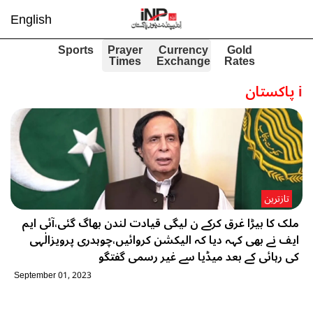
English
Sports
Prayer
Currency
Gold
Times
Exchange
Rates
i
پاکستان
تازترین
ملک کا بیڑا غرق کرکے ن لیگی قیادت لندن بھاگ گئی،آئی ایم
ایف نے بھی کہہ دیا کہ الیکشن کروائیں،چوہدری پرویزالٰہی
کی رہائی کے بعد میڈیا سے غیر رسمی گفتگو
September 01, 2023