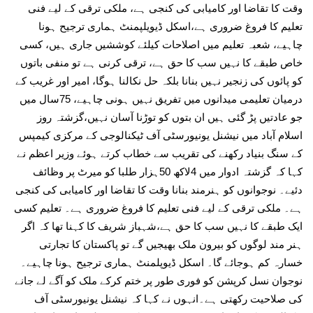
وقت کا تقاضا اور کامیابی کی کنجی ہے، ملکی ترقی کے لیے فنی
تعلیم کا فروغ ضروری ہے،اسکل ڈیویلپمنٹ ہماری ترجیح ہونا
چاہیے، شعبہ تعلیم میں اصلاحات کیلئے کوششیں جاری ہیں، کسی
خاص طبقے کا نہیں سب کا حق ہے، ترقی کرنی ہے تو منفی باتوں
کو پائوں کی زنجیر نہیں بنانا بلکہ حل نکالنا ہوگا، امیر اور غریب کے
درمیان تعلیمی میدانوں میں تفریق نہیں ہونی چاہیے، 75سال میں
جو عادتیں پڑ گئی ہیں ان بتوں کو توڑنا آسان نہیں،گزشتہ روز
اسلام آباد میں نیشنل یونیورسٹی آف ٹیکنالوجی کے مرکزی کیمپس
کے سنگ بنیاد رکھنے کی تقریب سے خطاب کرتے ہوئے وزیر اعظم نے
کہا کہ گزشتہ ادوار میں 4لاکھ 50ہزار طلبا کو میرٹ پر وظائف
دئیے۔ نوجوانوں کو ہنرمند بنانا وقت کا تقاضا اور کامیابی کی کنجی
ہے۔ ملکی ترقی کے لیے فنی تعلیم کا فروغ ضروری ہے۔ تعلیم کسی
ایک طبقے کا نہیں سب کا حق ہے،شہباز شریف کا کہنا تھا کہ اگر
ہنر مند لوگوں کو بیرون ملک بھیجیں گے تو پاکستان کا تجارتی
خسارہ کم ہوجائے گا۔ اسکل ڈیوپلمنٹ ہماری ترجیح ہونا چاہیے۔
نوجوان نسل کرپشن کو فوری طور پر ختم کرکے ملک کو آگے لے جانے
کی صلاحیت رکھتی ہے۔انہوں نے کہا کہ نیشنل یونیورسٹی آف