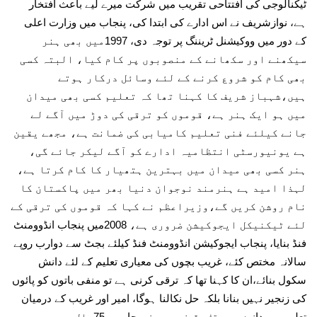
ٹیکنالوجی کی افتتاحی تقریب میں شرکت میرے لیے باعث افتخار
ہے، نوازشریف نے اس ادارے کی ابتدا کی، پنجاب میں وزارت اعلی
کے دور میں ووکیشنل ٹریننگ پر توجہ دی، 1997میں بھی ہنر
سیکھنے اور سکھانے کے منصوبوں پر کام کیا، البتہ کسی
بھی کام کو شروع کرنے کے لئے وسائل درکار ہوتے
ہیں،شہباز شریف کا کہنا تھا کہ تعلیم کسی بھی میدان
میں ہو ایک ہنر ہے، قوموں کو ترقی کی دوڑ میں آگے لے
جانے کیلئے فنی تعلیم کامیابی کی ضمانت ہے، مجھے یقین
ہے یونیورسٹی انتظامیہ ادارے کو آگے لیکر جائے گی،
ہنر کسی بھی میدان میں بہترین ہتھیار کا کام کرتا ہے،
لہذا امید ہے ہنرمند نوجوان دنیا بھر میں پاکستان کا
نام روشن کریں گے،وزیراعظم نے کہا کہ قوموں کی ترقی کے
لئے ٹیکنیکل ایجوکیشن ضروری ہے، 2008میں پنجاب انڈوومنٹ
فنڈ بنایا، پنجاب ایجوکیشن انڈوومنٹ فنڈ کیلئے بجٹ سے دوارب روپے
سالانہ مختص کئے، غریب بچوں کی معیاری تعلیم کے لئے دانش
سکول بنائے،ان کا کہنا تھا کہ ترقی کرنی ہے تو منفی باتوں کو پائوں
کی زنجیر نہیں بنانا بلکہ حل نکالنا ہوگا، امیر اور غریب کے درمیان
تعلیمی میدانوں میں تفریق نہیں ہونی چاہیے، 75سال میں جو