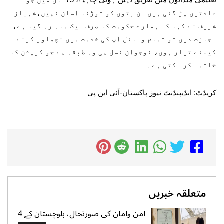
عادتیں پڑ گئی ہیں ان بتوں کو توڑنا آسان نہیں،شہباز
شریف نے کہا کہ ہمارے حکومت کا صرف ایک ماہ رہ گیا ہے،
اجازت دیں تو تمام وسائل آپ کی خدمت میں نچھاور کرنے
کیلئے تیار ہوں، نوجوان نسل ہی وہ طبقہ ہے جو کرپشن کا
خاتمہ کر سکتی ہے۔
کریڈٹ: انڈیپنڈنٹ نیوز پاکستان-آئی این پی
متعلقہ خبریں
امن وامان کی صورتحال، بلوچستان کے 4