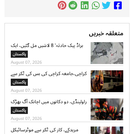
متعلقہ خبریں
براڈ پیک حادثہ‘ 8 لاشیں مل گئیں، ایک
تک رسائی مشکل، 2 کی تلاش جاری‘
پاکستان
صدر الپائن کلب
August 07, 2026
کراچی،جامعہ کراچی کی بس کی ٹکر سے
موٹر سائیکل سوار لڑکی جاں بحق،ڈرائیور
پاکستان
گرفتار
August 07, 2026
راولپنڈی، دو دکانوں میں اچانک آگ بھڑک
اٹھی، ریسکیو کی بروقت کارروائی، بڑا
پاکستان
نقصان ٹل گیا
August 07, 2026
مریدکے، کار کی ٹکر سے موٹرسائیکل