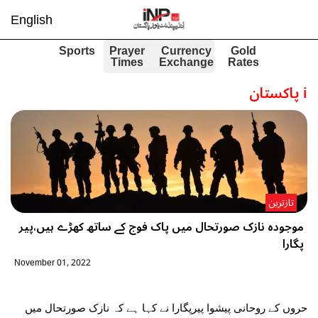
English
Sports
Prayer
Currency
Gold
Times
Exchange
Rates
i
پاکستان
تازترین
موجودہ نازک صورتحال میں پاک فوج کے ساتھ کھڑے ہیں،پیر
پگارا
November 01, 2022
حروں کے روحانی پیشوا پیرپگارا نے کہا ہے کہ نازک صورتحال میں