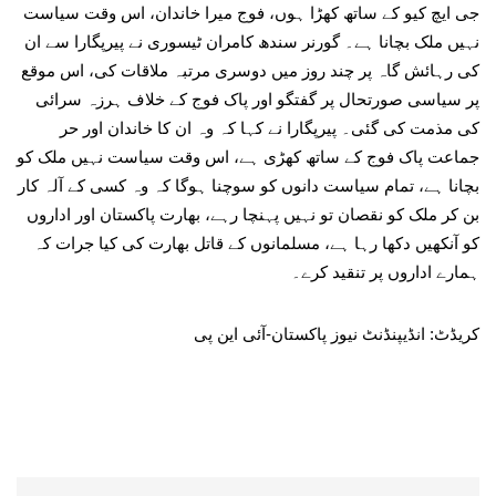
جی ایچ کیو کے ساتھ کھڑا ہوں، فوج میرا خاندان، اس وقت سیاست
نہیں ملک بچانا ہے۔ گورنر سندھ کامران ٹیسوری نے پیرپگارا سے ان
کی رہائش گاہ پر چند روز میں دوسری مرتبہ ملاقات کی، اس موقع
پر سیاسی صورتحال پر گفتگو اور پاک فوج کے خلاف ہرزہ سرائی
کی مذمت کی گئی۔ پیرپگارا نے کہا کہ وہ ان کا خاندان اور حر
جماعت پاک فوج کے ساتھ کھڑی ہے، اس وقت سیاست نہیں ملک کو
بچانا ہے، تمام سیاست دانوں کو سوچنا ہوگا کہ وہ کسی کے آلہ کار
بن کر ملک کو نقصان تو نہیں پہنچا رہے، بھارت پاکستان اور اداروں
کو آنکھیں دکھا رہا ہے، مسلمانوں کے قاتل بھارت کی کیا جرات کہ
ہمارے اداروں پر تنقید کرے۔
کریڈٹ: انڈیپنڈنٹ نیوز پاکستان-آئی این پی