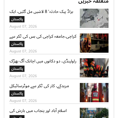
متعلقہ خبریں
براڈ پیک حادثہ‘ 8 لاشیں مل گئیں، ایک
تک رسائی مشکل، 2 کی تلاش جاری‘
پاکستان
صدر الپائن کلب
August 07, 2026
کراچی،جامعہ کراچی کی بس کی ٹکر سے
موٹر سائیکل سوار لڑکی جاں بحق،ڈرائیور
پاکستان
گرفتار
August 07, 2026
راولپنڈی، دو دکانوں میں اچانک آگ بھڑک
اٹھی، ریسکیو کی بروقت کارروائی، بڑا
پاکستان
نقصان ٹل گیا
August 07, 2026
مریدکے، کار کی ٹکر سے موٹرسائیکل
سوار 2 دوست جاں بحق، بچہ شدید
پاکستان
زخمی
August 07, 2026
اسلام آباد اور پنجاب میں بارش کی
پیشگوئی، کراچی میں بوندا باندی کا