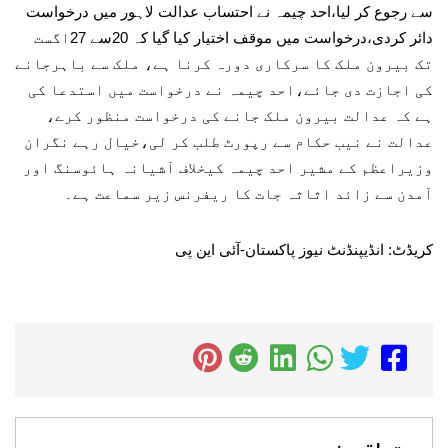
سے رجوع کر لیا،احد چیمہ نے احتساب عدالت لاہور میں درخواست
دائر کردی،درخواست میں موقف اختیار کیا گیا کہ 20سے 27اگست
تک بیرون ملک کا سرکاری دورہ کرنا ہے، ملک سے باہرجانے
کی اجازت دی جائے،احد چیمہ نے درخواست میں استدعا کی
ہے کہ عدالت بیرون ملک جانے کی درخواست منظور کرے،
عدالت نے نیب حکام سے رپورٹ طلب کر لی،خیال رہے نگران
وزیراعظم کے مشیر احد چیمہ کیخلاف آشیانہ ہائوسنگ اور
آمدن سے زائد اثاثہ جات کا ریفرنس زیر سماعت ہے۔
کریڈٹ: انڈیپنڈنٹ نیوز پاکستان-آئی این پی