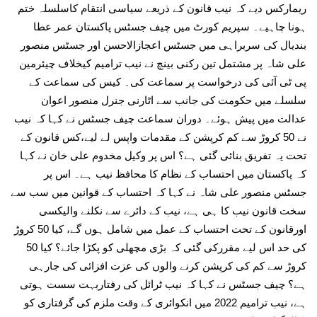
ریمارکس دیے کہ نیب قانون کے ذریعے سیاسی انتقام کاسلسلہ ختم
ہونا چاہیے۔ سپریم کورٹ میں چیف جسٹس پاکستان عمر عطا
بندیال کی سربراہی میں جسٹس اعجازالاحسن اور جسٹس منصور
علی شاہ پر مشتمل تین رکنی بینچ نے نیب ترامیم کیخلاف چیئرمین
پی ٹی آئی کی درخواست پر سماعت کی۔ کیس کی سماعت کے
سلسلے میں حکومت کی جانب سے اٹارنی جنرل منصور اعوان
عدالت میں پیش ہوئے۔ دوران سماعت چیف جسٹس نے کہا کہ نیب
نے 50 کروڑ سے کم کرپشن کے مقدمات واپس لے لیے،کس قانون کے
تحت یہ تفریق بنائی گئی ہے؟ اس پر وکیل مخدوم علی خان نے کہا
کہ پاکستان میں احتساب کے نظام کا محافظ نیب ہے۔ اس پر
جسٹس منصور علی شاہ نے کہا کہ احتساب کے قوانین میں سب سے
سخت قانون نیب کا ہی ہے، نیب کے دائرے سے نکلنے والیکسی
اورقانون کے تحت احتساب کے عمل میں شامل ہوں گے، کیا 50 کروڑ
کی حد اس لیے مقررکی گئی کہ بڑی مچھلی کو پکڑا جائے؟ کیا 50
کروڑ سے کم کی کرپشن کرنے والوں کی عزت افزائی کی جارہی
ہے؟ چیف جسٹس نے کہا کہ نیب ٹرائل کی رفتاربہت سست ہوتی
ہے، نیب ترامیم 2022 میں انکوائری کے وقت ملزم کی گرفتاری کو