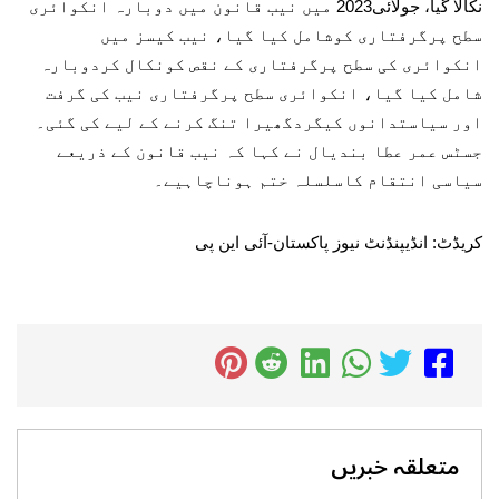
نکالا گیا، جولائی2023 میں نیب قانون میں دوبارہ انکوائری
سطح پرگرفتاری کوشامل کیا گیا، نیب کیسز میں
انکوائری کی سطح پرگرفتاری کے نقص کونکال کردوبارہ
شامل کیا گیا، انکوائری سطح پرگرفتاری نیب کی گرفت
اور سیاستدانوں کیگردگھیرا تنگ کرنے کے لیے کی گئی۔
جسٹس عمر عطا بندیال نے کہا کہ نیب قانون کے ذریعے
سیاسی انتقام کاسلسلہ ختم ہوناچاہیے۔
کریڈٹ: انڈیپنڈنٹ نیوز پاکستان-آئی این پی
متعلقہ خبریں