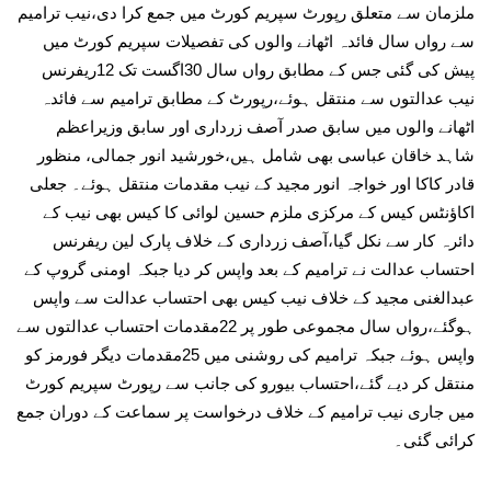
ملزمان سے متعلق رپورٹ سپریم کورٹ میں جمع کرا دی،نیب ترامیم
سے رواں سال فائدہ اٹھانے والوں کی تفصیلات سپریم کورٹ میں
پیش کی گئی جس کے مطابق رواں سال 30اگست تک 12ریفرنس
نیب عدالتوں سے منتقل ہوئے،رپورٹ کے مطابق ترامیم سے فائدہ
اٹھانے والوں میں سابق صدر آصف زرداری اور سابق وزیراعظم
شاہد خاقان عباسی بھی شامل ہیں،خورشید انور جمالی، منظور
قادر کاکا اور خواجہ انور مجید کے نیب مقدمات منتقل ہوئے۔ جعلی
اکاؤنٹس کیس کے مرکزی ملزم حسین لوائی کا کیس بھی نیب کے
دائرہ کار سے نکل گیا،آصف زرداری کے خلاف پارک لین ریفرنس
احتساب عدالت نے ترامیم کے بعد واپس کر دیا جبکہ اومنی گروپ کے
عبدالغنی مجید کے خلاف نیب کیس بھی احتساب عدالت سے واپس
ہوگئے،رواں سال مجموعی طور پر 22مقدمات احتساب عدالتوں سے
واپس ہوئے جبکہ ترامیم کی روشنی میں 25مقدمات دیگر فورمز کو
منتقل کر دیے گئے،احتساب بیورو کی جانب سے رپورٹ سپریم کورٹ
میں جاری نیب ترامیم کے خلاف درخواست پر سماعت کے دوران جمع
کرائی گئی۔