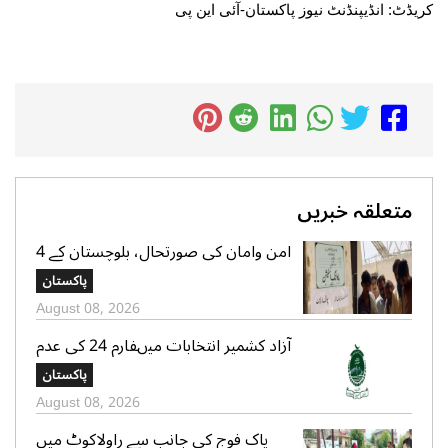
کریڈٹ: انڈیپنڈنٹ نیوز پاکستان-آئی این پی
متعلقہ خبریں
امن وامان کی صورتحال، بلوچستان کے 4
بلدیاتی حلقوں میں آج ہونیوالی پولنگ
پاکستان
ملتوی
August 08, 2026
آزاد کشمیر انتخابات میںفارم 24 کی عدم
فراہمی کے دعوے بے بنیاد ہیں، الیکشن
پاکستان
کمیشن کی وضاحت
August 08, 2026
پاک فوج کی جانب سے راولاکوٹ میں