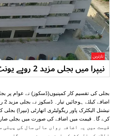
تازترین
نیپرا میں بجلی مزید 2 روپے یونٹ مہنگی کرنے کی درخواست دائر
بجلی کی تقسیم کار کمپنیوں(ڈسکوز) نے عوام پر بجل
اضاف
قیمت میں یہ اضافہ رواں مالی سال کی پہلی س
اطلاق کے الیکٹرک صارفین پر نہیں ہوگا ۔