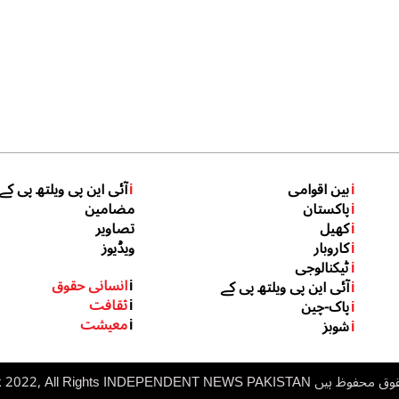
i
بین اقوامی
i
آئی این پی ویلتھ پی کے
i
پاکستان
مضامین
i
کھیل
تصاویر
i
کاروبار
ویڈیوز
i
ٹیکنالوجی
i
انسانی حقوق
i
آئی این پی ویلتھ پی کے
i
ثقافت
i
پاک-چین
i
معیشت
i
شوبز
 ہیں inp.net.pk 2022, All Rights
NDEPENDENT NEWS PAKISTAN
I