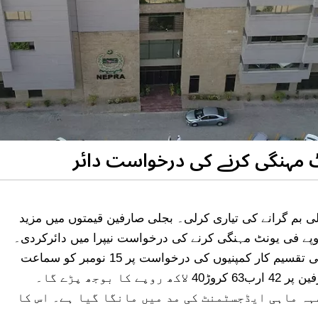
ی بم گرانے کی تیاری کرلی۔ بجلی صارفین قیمتوں میں مزید
ے کیلئے ہوجائیں تیار۔ ڈسکوز نے بجلی مزید 2 روپے فی یونٹ مہنگی کرنے کی درخواست نیپرا میں دائرکردی۔
نیشنل الیکٹرک پاور ریگولیٹری اتھارٹی (نیپرا) بجلی کی تقسیم کار کمپنیوں کی درخواست پر 15 نومبر کو سماعت
کرے گا۔ قیمت میں اضافے کی صورت میں بجلی صارفین پر 42 ارب63 کروڑ40 لاکھ روپے کا بوجھ پڑے گا۔
ہہ ماہی ایڈجسٹمنٹ کی مد میں مانگا گیا ہے۔ اس کا