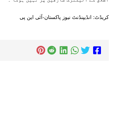
کریڈٹ: انڈیپنڈنٹ نیوز پاکستان-آئی این پی