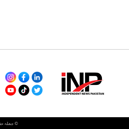
©
جملہ حقوق محفوظ