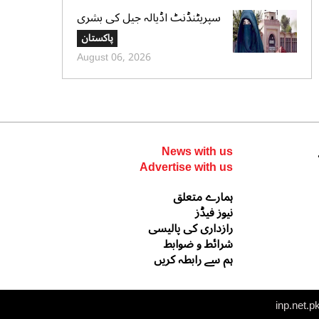
سپریٹنڈنٹ اڈیالہ جیل کی بشری
بی بی کی قیدِ تنہائی اور امتیازی
پاکستان
سلوک کے الزامات کی تردید،
August 06, 2026
تحریری جواب جمع کرادیا
News with us
Advertise with us
ہمارے متعلق
نیوز فیڈز
رازداری کی پالیسی
شرائط و ضوابط
ہم سے رابطہ کریں