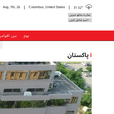
c
Aug, 7th, 26
Columbus, United States
31.52
|
|
ہمارے ساتھ خبریں
+بینر شامل کریں
ہوم
بین اقوام
i
پاکستان