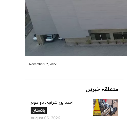
November 02, 2022
متعلقہ خبریں
احمد پور شرقیہ، دو موٹر
سائیکلوں میں تصادم، 2 افراد
پاکستان
جاں بحق، 3 زخمی
August 06, 2026