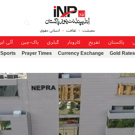
معیشت
ثقافت
انسانی حقوق
ی
پاکستان
تفریح
کاروبار
گیلری
پاک-چین
آئی ای
Sports
Prayer Times
Currency Exchange
Gold Rates