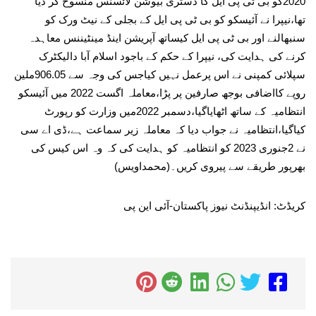
2020کو بی ٹی پی ایل کا ڈسٹری بیوشن لائسنس منسوخ کر دیا
تھا،نیپرا نے آئیسکو کو بی ٹی پی ایل کے بجلی کے نیٹ ورک کو
سنبھالنے اور بی ٹی پی ایل کیساتھ آپریشن اینڈ مینٹیننس معاہدہ
کرنے کی ہدایت کی، نیپرا کے حکم کے باجود اسلام آبا دالیکٹرک
سپلائی کمپنی نے اس پرعمل نہیں کیاجس کی وجہ سے 906.05ملین
روپے کااضافی بوجھ صارفین پر پڑا،معاملہ اگست 2022 میں آئیسکو
انتظامیہ کے ساتھ اٹھایاگیا،دسمبر 2022میں وزارت کو رپورٹ
کیاگیا،انتظامیہ نے جواب دیا کہ معاملہ زیر سماعت ہے،ڈی اے سی
نے 2جنوری 2023 کو انتظامیہ کو ہدایت کی کہ وہ اس کیس کی
بھرپور طریقے سے پیروی کریں۔(محمداویس)
کریڈٹ: انڈیپنڈنٹ نیوز پاکستان-آئی این پی