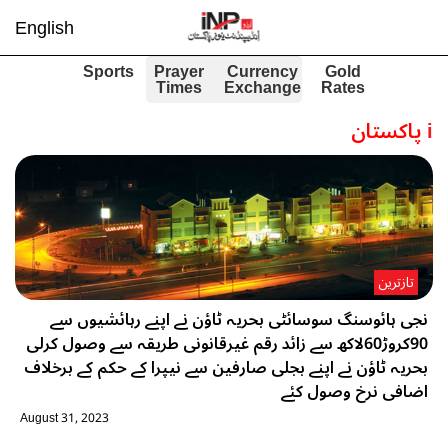
English
Sports
Prayer
Currency
Gold
Times
Exchange
Rates
i
پاکستان
تازترین
نجی ہائوسنگ سوسائٹی بحریہ ٹاؤن نے اپنے رہائشیوں سے
90کروڑ60لاکھ سے زائد رقم غیرقانونی طریقہ سے وصول کرلی
بحریہ ٹاؤن نے اپنے بجلی صارفین سے نیپرا کے حکم کے برخلاف
اضافی نرخ وصول کئے
August 31, 2023