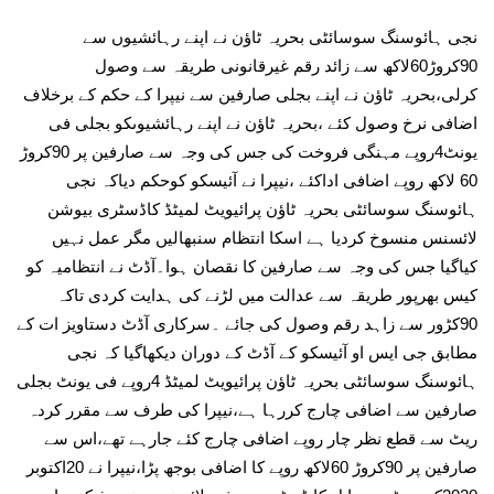
نجی ہائوسنگ سوسائٹی بحریہ ٹاؤن نے اپنے رہائشیوں سے
90کروڑ60لاکھ سے زائد رقم غیرقانونی طریقہ سے وصول
کرلی،بحریہ ٹاؤن نے اپنے بجلی صارفین سے نیپرا کے حکم کے برخلاف
اضافی نرخ وصول کئے ،بحریہ ٹاؤن نے اپنے رہائشیوںکو بجلی فی
یونٹ4روپے مہنگی فروخت کی جس کی وجہ سے صارفین پر 90کروڑ
60 لاکھ روپے اضافی اداکئے ،نیپرا نے آئیسکو کوحکم دیاکہ نجی
ہائوسنگ سوسائٹی بحریہ ٹاؤن پرائیویٹ لمیٹڈ کاڈسٹری بیوشن
لائسنس منسوخ کردیا ہے اسکا انتظام سنبھالیں مگر عمل نہیں
کیاگیا جس کی وجہ سے صارفین کا نقصان ہوا۔آڈٹ نے انتظامیہ کو
کیس بھرپور طریقہ سے عدالت میں لڑنے کی ہدایت کردی تاکہ
90کڑور سے زاہد رقم وصول کی جائے ۔سرکاری آڈٹ دستاویز ات کے
مطابق جی ایس او آئیسکو کے آڈٹ کے دوران دیکھاگیا کہ نجی
ہائوسنگ سوسائٹی بحریہ ٹاؤن پرائیویٹ لمیٹڈ 4روپے فی یونٹ بجلی
صارفین سے اضافی چارج کررہا ہے،نیپرا کی طرف سے مقرر کردہ
ریٹ سے قطع نظر چار روپے اضافی چارج کئے جارہے تھے،اس سے
صارفین پر 90کروڑ 60لاکھ روپے کا اضافی بوجھ پڑا،نیپرا نے 20اکتوبر