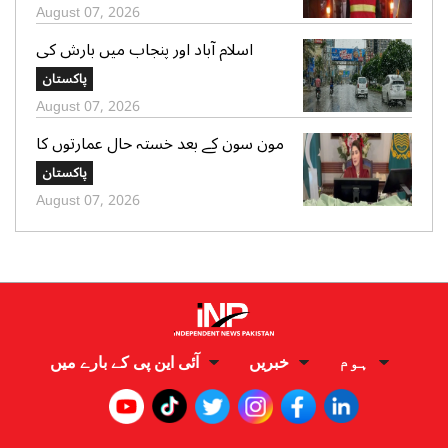
زخمی
August 07, 2026
اسلام آباد اور پنجاب میں بارش کی
پیشگوئی، کراچی میں بوندا باندی کا
پاکستان
امکان
August 07, 2026
مون سون کے بعد خستہ حال عمارتوں کا
سروے کرایا جائے، وزیراعلی پنجاب کی
پاکستان
ہدایت
August 07, 2026
ہوم
خبریں
آئی این پی کے بارے میں