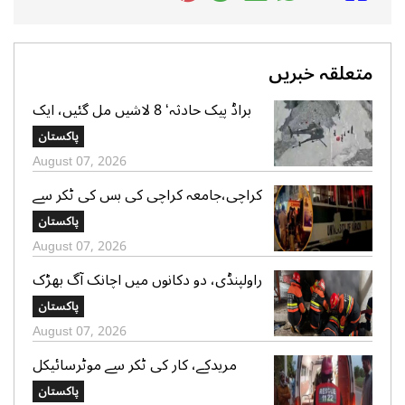
متعلقہ خبریں
براڈ پیک حادثہ‘ 8 لاشیں مل گئیں، ایک
تک رسائی مشکل، 2 کی تلاش جاری‘
پاکستان
صدر الپائن کلب
August 07, 2026
کراچی،جامعہ کراچی کی بس کی ٹکر سے
موٹر سائیکل سوار لڑکی جاں بحق،ڈرائیور
پاکستان
گرفتار
August 07, 2026
راولپنڈی، دو دکانوں میں اچانک آگ بھڑک
اٹھی، ریسکیو کی بروقت کارروائی، بڑا
پاکستان
نقصان ٹل گیا
August 07, 2026
مریدکے، کار کی ٹکر سے موٹرسائیکل
سوار 2 دوست جاں بحق، بچہ شدید
پاکستان