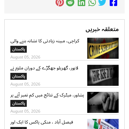
متعلقہ خبریں
کراچی، مبینہ زیادتی کا نشانہ بننے والی
ڈیڑھ سال کی بچی دم توڑ گئی،ملزم
پاکستان
گرفتار، محلے دار نکلا
August 05, 2026
لاہور، گھریلو جھگڑے کے دوران ملزم نے
والدہ سمیت دو خواتین کوقتل کردیا،ملزم
پاکستان
گرفتار
August 05, 2026
پشاور، میٹرک کے نتائج میں کم نمبر آنے پر
طالبعلم نے مبینہ خودکشی کرلی
پاکستان
August 05, 2026
فیصل آباد ، منکی پاکس کا ایک اور
مریض سامنے آگیا، کنفرم کیسزکی