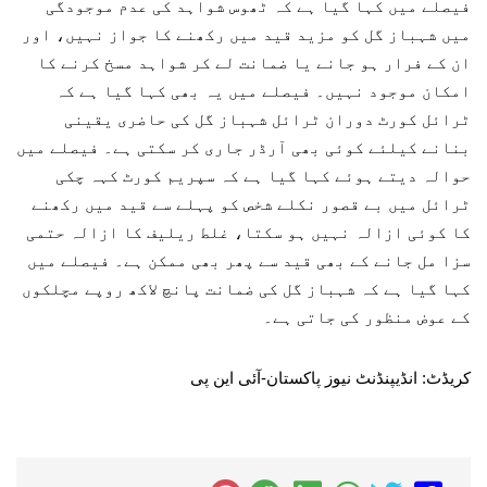
فیصلے میں کہا گیا ہے کہ ٹھوس شواہد کی عدم موجودگی
میں شہباز گل کو مزید قید میں رکھنے کا جواز نہیں، اور
ان کے فرار ہو جانے یا ضمانت لے کر شواہد مسخ کرنے کا
امکان موجود نہیں۔ فیصلے میں یہ بھی کہا گیا ہے کہ
ٹرائل کورٹ دوران ٹرائل شہباز گل کی حاضری یقینی
بنانے کیلئے کوئی بھی آرڈر جاری کر سکتی ہے۔ فیصلے میں
حوالہ دیتے ہوئے کہا گیا ہے کہ سپریم کورٹ کہہ چکی
ٹرائل میں بے قصور نکلے شخص کو پہلے سے قید میں رکھنے
کا کوئی ازالہ نہیں ہو سکتا، غلط ریلیف کا ازالہ حتمی
سزا مل جانے کے بھی قید سے پھر بھی ممکن ہے۔ فیصلے میں
کہا گیا ہے کہ شہباز گل کی ضمانت پانچ لاکھ روپے مچلکوں
کے عوض منظور کی جاتی ہے۔
کریڈٹ: انڈیپنڈنٹ نیوز پاکستان-آئی این پی