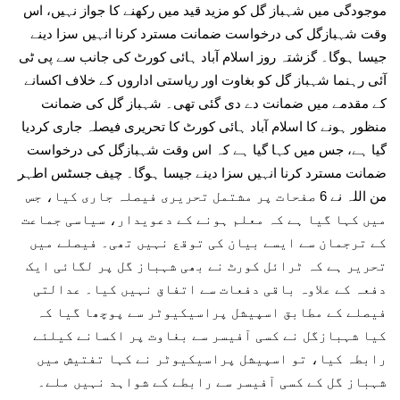
موجودگی میں شہباز گل کو مزید قید میں رکھنے کا جواز نہیں، اس
وقت شہبازگل کی درخواست ضمانت مسترد کرنا انہیں سزا دینے
جیسا ہوگا۔ گزشتہ روز اسلام آباد ہائی کورٹ کی جانب سے پی ٹی
آئی رہنما شہباز گل کو بغاوت اور ریاستی اداروں کے خلاف اکسانے
کے مقدمے میں ضمانت دے دی گئی تھی۔ شہباز گل کی ضمانت
منظور ہونے کا اسلام آباد ہائی کورٹ کا تحریری فیصلہ جاری کردیا
گیا ہے، جس میں کہا گیا ہے کہ اس وقت شہبازگل کی درخواست
ضمانت مسترد کرنا انہیں سزا دینے جیسا ہوگا۔ چیف جسٹس اطہر
من اللہ نے 6 صفحات پر مشتمل تحریری فیصلہ جاری کیا، جس
میں کہا گیا ہے کہ معلم ہونے کے دعویدار، سیاسی جماعت
کے ترجمان سے ایسے بیان کی توقع نہیں تھی۔ فیصلے میں
تحریر ہے کہ ٹرائل کورٹ نے بھی شہباز گل پر لگائی ایک
دفعہ کے علاوہ باقی دفعات سے اتفاق نہیں کیا۔ عدالتی
فیصلے کے مطابق اسپیشل پراسیکیوٹر سے پوچھا گیا کہ
کیا شہبازگل نے کسی آفیسر سے بغاوت پر اکسانے کیلئے
رابطہ کیا، تو اسپیشل پراسیکیوٹر نے کہا تفتیش میں
شہباز گل کے کسی آفیسر سے رابطے کے شواہد نہیں ملے۔